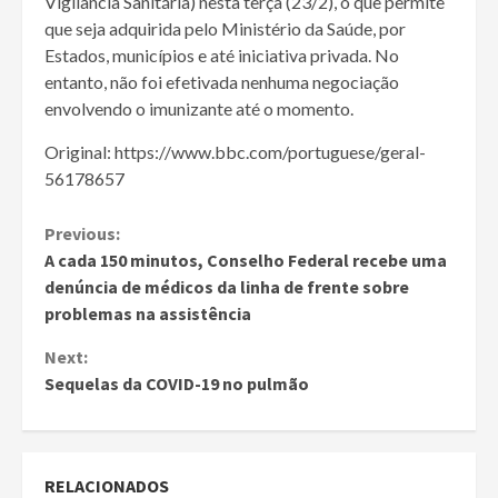
Vigilância Sanitária) nesta terça (23/2), o que permite
que seja adquirida pelo Ministério da Saúde, por
Estados, municípios e até iniciativa privada. No
entanto, não foi efetivada nenhuma negociação
envolvendo o imunizante até o momento.
Original: https://www.bbc.com/portuguese/geral-
56178657
Continue
Previous:
A cada 150 minutos, Conselho Federal recebe uma
Reading
denúncia de médicos da linha de frente sobre
problemas na assistência
Next:
Sequelas da COVID-19 no pulmão
RELACIONADOS