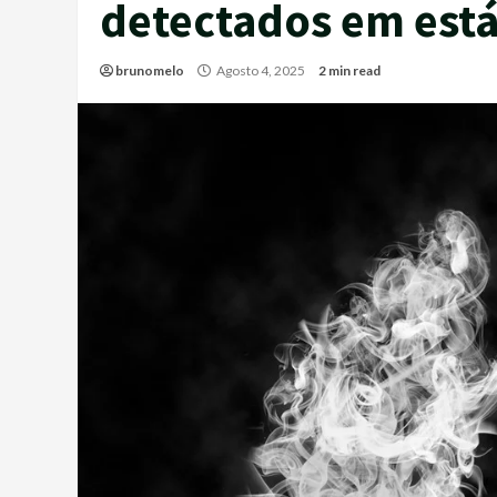
detectados em estág
brunomelo
Agosto 4, 2025
2 min read