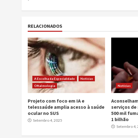
RELACIONADOS
A Escolha da Especialidade
Notícias
Oftalmologia
Notícias
Projeto com foco em IA e
Aconselham
telessaúde amplia acesso à saúde
serviços de
ocular no SUS
500 mil fum
1 bilhão
Setembro 4, 2025
Setembro 4,