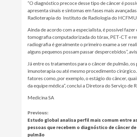
“O diagnóstico precoce desse tipo de câncer é possív
apresenta sinais e sintomas em fases mais avançadas 
Radioterapia do Instituto de Radiologia do HCFMU
Ainda de acordo com a especialista, é possível faz
tomografia computadorizada do tórax, PET-CT e res
radiografia é geralmente o primeiro exame a ser real
alguns pequenos possam passar despercebidos”, avis
Já entre os tratamentos para o câncer de pulmão, os
imunoterapia ou até mesmo procedimento cirúrgico. 
fatores como, por exemplo, o estágio do câncer, quai
da equipe médica”, conclui a Diretora do Serviço de 
Medicina SA
Continue
Previous:
Estudo global analisa perfil mais comum entre a
Reading
pessoas que recebem o diagnóstico de câncer de
pulmão