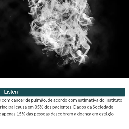
as com cancer
de pulmão, de acordo com estimativa do Instituto
principal causa em 85% dos pacientes. Dados da Sociedade
ue apenas 15% das pessoas descobrem a doença em estágio