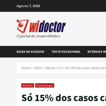
Skip
Agosto 7, 2026
to
content
O portal do Jovem Médico
DICAS DE SUCESSO
TESTE VOCACIONAL
ESTÁGIOS M
Home
2025
Agosto
4
Só 15% dos casos câncer de p
Notícias
Pneumologia
Só 15% dos casos 