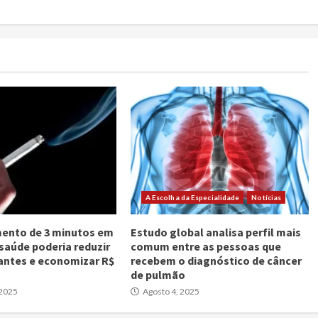
A Escolha da Especialidade
Notícias
ento de 3 minutos em
Estudo global analisa perfil mais
 saúde poderia reduzir
comum entre as pessoas que
antes e economizar R$
recebem o diagnóstico de câncer
de pulmão
 2025
Agosto 4, 2025