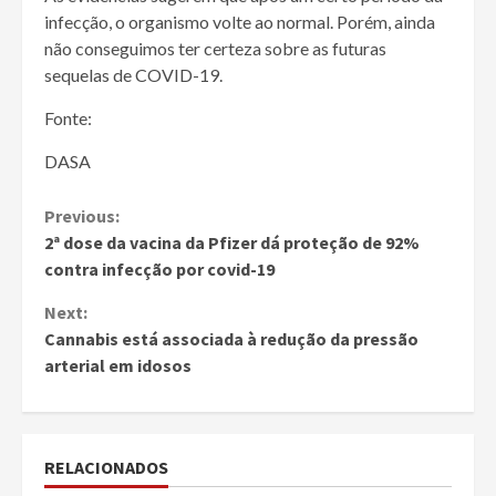
infecção, o organismo volte ao normal. Porém, ainda
não conseguimos ter certeza sobre as futuras
sequelas de COVID-19.
Fonte:
DASA
Continue
Previous:
2ª dose da vacina da Pfizer dá proteção de 92%
Reading
contra infecção por covid-19
Next:
Cannabis está associada à redução da pressão
arterial em idosos
RELACIONADOS