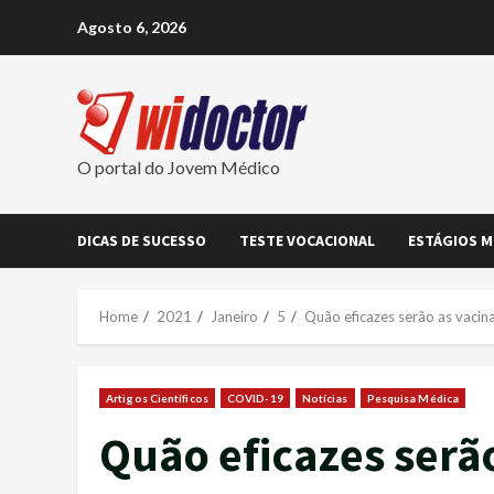
Skip
Agosto 6, 2026
to
content
O portal do Jovem Médico
DICAS DE SUCESSO
TESTE VOCACIONAL
ESTÁGIOS M
Home
2021
Janeiro
5
Quão eficazes serão as vaci
Artigos Científicos
COVID-19
Notícias
Pesquisa Médica
Quão eficazes serão