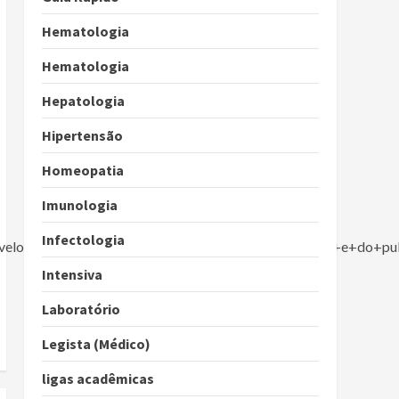
Hematologia
Hematologia
Hepatologia
Hipertensão
Homeopatia
Imunologia
Infectologia
+velocidade+de+entrega+da+gravidade+da+pandemia+e+do+pub
Intensiva
Laboratório
Legista (Médico)
ligas acadêmicas