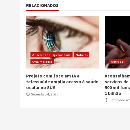
RELACIONADOS
A Escolha da Especialidade
Notícias
Oftalmologia
Notícias
Projeto com foco em IA e
Aconselham
telessaúde amplia acesso à saúde
serviços de
ocular no SUS
500 mil fum
1 bilhão
Setembro 4, 2025
Setembro 4,