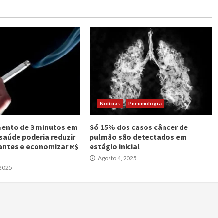
Notícias
Pneumologia
ento de 3 minutos em
Só 15% dos casos câncer de
 saúde poderia reduzir
pulmão são detectados em
antes e economizar R$
estágio inicial
Agosto 4, 2025
 2025