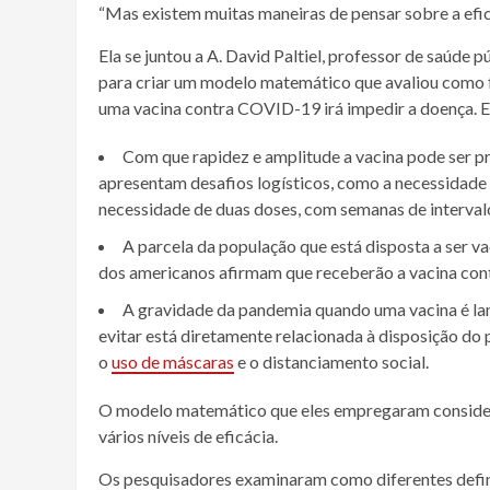
“Mas existem muitas maneiras de pensar sobre a efic
Ela se juntou a A. David Paltiel, professor de
saúde
pú
para criar um modelo matemático que avaliou como f
uma
vacina
contra COVID-19 irá impedir a doença. E
Com que rapidez e amplitude a
vacina
pode ser pr
apresentam desafios logísticos, como a necessidade
necessidade de duas doses, com semanas de interval
A parcela da população que está disposta a ser v
dos americanos afirmam que receberão a
vacina
con
A gravidade da
pandemia
quando uma
vacina
é la
evitar está diretamente relacionada à disposição d
o
uso de máscaras
e o distanciamento social.
O modelo matemático que eles empregaram considero
vários níveis de eficácia.
Os pesquisadores examinaram como diferentes defini