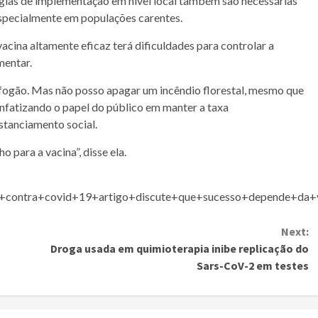
gias de implementação em nível local também são necessárias
 especialmente em populações carentes.
vacina
altamente eficaz terá dificuldades para controlar a
mentar.
 fogão. Mas não posso apagar um incêndio florestal, mesmo que
enfatizando o papel do público em manter a taxa
stanciamento social.
 para a vacina”, disse ela.
as+contra+covid+19+artigo+discute+que+sucesso+depende+da
Next:
Droga usada em quimioterapia inibe replicação do
Sars-CoV-2 em testes