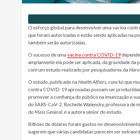
O esforço global para desenvolver uma
vacina
contra
que foram autorizadas e estão sendo aplicadas na p
também serão autorizadas.
O sucesso de uma
vacina
contra COVID-19
depender
amplamente ela pode ser aplicada, da gravidade da
p
com um estudo realizado por pesquisadores da
Harv
O estudo, publicado na
Health Affairs
, conclui que mu
contra COVID-19 aprovadas possam ser produzidas e 
promover a confiança do público na
imunização
e su
do SARS-CoV-2. Rochelle Walensky, professora de m
do
Mass General
, é a autora
sênior
do estudo.
Bilhões de dólares foram gastos no desenvolviment
sugerem que várias candidatas parecem ser extraord