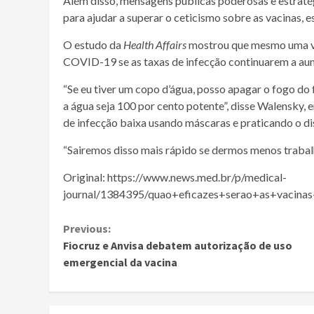
Além disso, mensagens públicas poderosas e estraté
para ajudar a superar o ceticismo sobre as vacinas,
O estudo da
Health Affairs
mostrou que mesmo uma
COVID-19 se as taxas de
infecção
continuarem a au
“Se eu tiver um copo d’água, posso apagar o fogo do
a água seja 100 por cento potente”, disse Walensky, 
de
infecção
baixa usando máscaras e praticando o di
“Sairemos disso mais rápido se dermos menos trabalho
Original: https://www.news.med.br/p/medical-
journal/1384395/quao+eficazes+serao+as+vacin
Continue
Previous:
Fiocruz e Anvisa debatem autorização de uso
Reading
emergencial da vacina