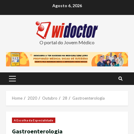
Skip
Agosto 6, 2026
to
content
O portal do Jovem Médico
Primary
Menu
Home
2020
Outubro
28
Gastroenterologia
A Escolha da Especialidade
Gastroenterologia