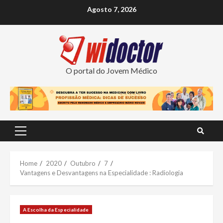
Skip
Agosto 7, 2026
to
content
O portal do Jovem Médico
Primary
Menu
Home
2020
Outubro
7
Vantagens e Desvantagens na Especialidade : Radiologia
A Escolha da Especialidade