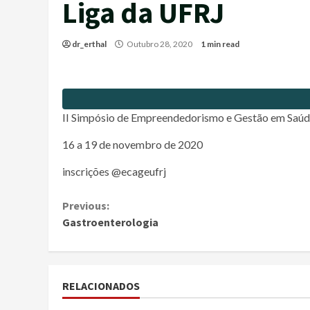
Liga da UFRJ
dr_erthal
Outubro 28, 2020
1 min read
II Simpósio de Empreendedorismo e Gestão em Saú
16 a 19 de novembro de 2020
inscrições @ecageufrj
Continue
Previous:
Gastroenterologia
Reading
RELACIONADOS