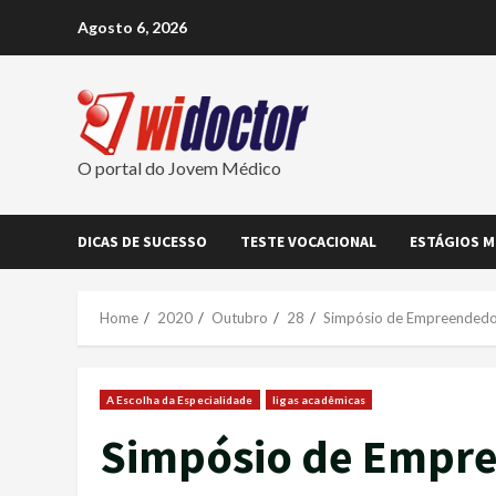
Skip
Agosto 6, 2026
to
content
O portal do Jovem Médico
DICAS DE SUCESSO
TESTE VOCACIONAL
ESTÁGIOS M
Home
2020
Outubro
28
Simpósio de Empreendedor
A Escolha da Especialidade
ligas acadêmicas
Simpósio de Empre