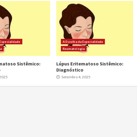
 Especialidade
A Escolha da Especialidade
ia
Reumatologia
matoso Sistêmico:
Lúpus Eritematoso Sistêmico:
o
Diagnóstico
 2025
Setembro 4, 2025