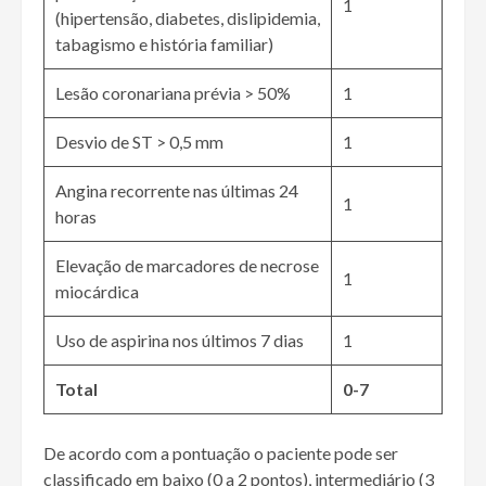
1
(hipertensão, diabetes, dislipidemia,
tabagismo e história familiar)
Lesão coronariana prévia > 50%
1
Desvio de ST > 0,5 mm
1
Angina recorrente nas últimas 24
1
horas
Elevação de marcadores de necrose
1
miocárdica
Uso de aspirina nos últimos 7 dias
1
Total
0-7
De acordo com a pontuação o paciente pode ser
classificado em baixo (0 a 2 pontos), intermediário (3