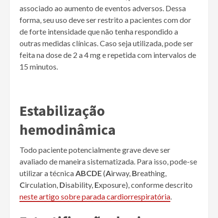
associado ao aumento de eventos adversos. Dessa
forma, seu uso deve ser restrito a pacientes com dor
de forte intensidade que não tenha respondido a
outras medidas clínicas. Caso seja utilizada, pode ser
feita na dose de 2 a 4 mg e repetida com intervalos de
15 minutos.
Estabilização
hemodinâmica
Todo paciente potencialmente grave deve ser
avaliado de maneira sistematizada. Para isso, pode-se
utilizar a técnica
ABCDE
(
A
irway,
B
reathing,
C
irculation,
D
isability,
E
xposure), conforme descrito
neste artigo sobre parada cardiorrespiratória
.