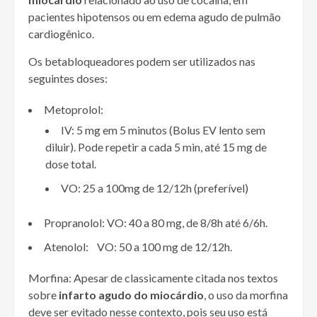
pacientes hipotensos ou em edema agudo de pulmão
cardiogênico.
Os betabloqueadores podem ser utilizados nas
seguintes doses:
Metoprolol:
IV: 5 mg em 5 minutos (Bolus EV lento sem
diluir). Pode repetir a cada 5 min, até 15 mg de
dose total.
VO: 25 a 100mg de 12/12h (preferível)
Propranolol: VO: 40 a 80 mg, de 8/8h até 6/6h.
Atenolol: VO: 50 a 100 mg de 12/12h.
Morfina:
Apesar de classicamente citada nos textos
sobre
infarto agudo do miocárdio
, o uso da morfina
deve ser evitado nesse contexto, pois seu uso está