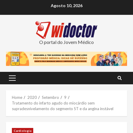
Skip
Agosto 10, 2026
to
content
O portal do Jovem Médico
Primary
Menu
Home
2020
Setembro
9
Tratamento do infarto agudo do miocárdio sem
supradesnivelamento do segmento ST e da angina instável
Cardiologia