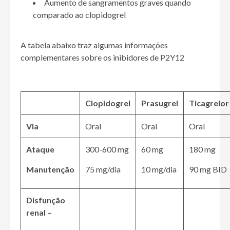
Aumento de sangramentos graves quando
comparado ao clopidogrel
A tabela abaixo traz algumas informações
complementares sobre os inibidores de P2Y12
Clopidogrel
Prasugrel
Ticagrelor
Via
Oral
Oral
Oral
Ataque
300-600 mg
60 mg
180 mg
Manutenção
75 mg/dia
10 mg/dia
90 mg BID
Disfunção
renal –