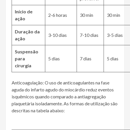
Início de
2-6 horas
30 min
30 min
ação
Duração da
3-10 dias
7-10 dias
3-5 dias
ação
Suspensão
para
5 dias
7 dias
5 dias
cirurgia
Anticoagulação
: O uso de anticoagulantes na fase
aguda do infarto agudo do miocárdio reduz eventos
isquêmicos quando comparado a antiagregação
plaquetária isoladamente. As formas de utilização são
descritas na tabela abaixo: