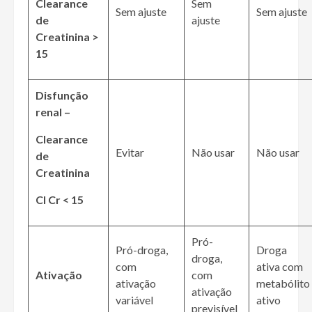
Clearance
Sem
Sem ajuste
Sem ajuste
de
ajuste
Creatinina >
15
Disfunção
renal –
Clearance
Evitar
Não usar
Não usar
de
Creatinina
Cl Cr < 15
Pró-
Pró-droga,
Droga
droga,
com
ativa com
Ativação
com
ativação
metabólito
ativação
variável
ativo
previsível