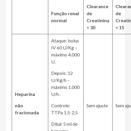
Clearance
Cleara
Função renal
de
de
normal
Creatinina
Creati
< 30
< 15
Ataque: bolus
IV 60 U/Kg –
máximo 4.000
U.
Depois: 12
U/Kg/h –
máximo 1.000
Heparina
U/h.
não
Controle:
Sem ajuste
Sem aju
fracionada
TTPa 1,5-2,5
Diluir 5 ml de
heparina