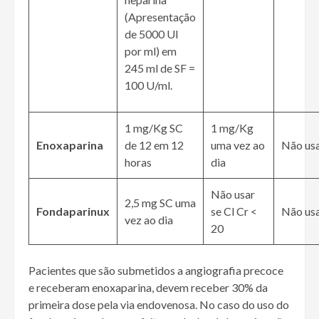
(Apresentação
de 5000 UI
por ml) em
245 ml de SF =
100 U/ml.
1 mg/Kg SC
1 mg/Kg
Enoxaparina
de 12 em 12
uma vez ao
Não us
horas
dia
Não usar
2,5 mg SC uma
Fondaparinux
se Cl Cr <
Não us
vez ao dia
20
Pacientes que são submetidos a angiografia precoce
e receberam enoxaparina, devem receber 30% da
primeira dose pela via endovenosa. No caso do uso do