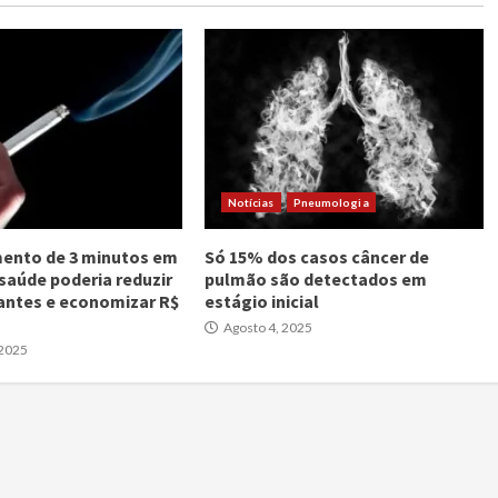
Notícias
Pneumologia
ento de 3 minutos em
Só 15% dos casos câncer de
 saúde poderia reduzir
pulmão são detectados em
antes e economizar R$
estágio inicial
Agosto 4, 2025
 2025