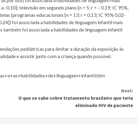
oras por uso) foi associada a habilidades de linguagem mais
 a -0,10]; televisão em segundo plano [n = 5; r = – 0,19; IC 95%,
telas (programas educacionais [n = 13; r = 0,13; IC 95% 0,02-
-0,24]) foi associada a habilidades de linguagem infantil mais
las também foi associada a habilidades de linguagem infantil
ndações pediátricas para limitar a duração da exposição às
alidade e assistir junto com a criança quando possível.
as+e+as+habilidades+de+linguagem+infantil.htm
Next:
O que se sabe sobre tratamento brasileiro que teria
eliminado HIV de paciente