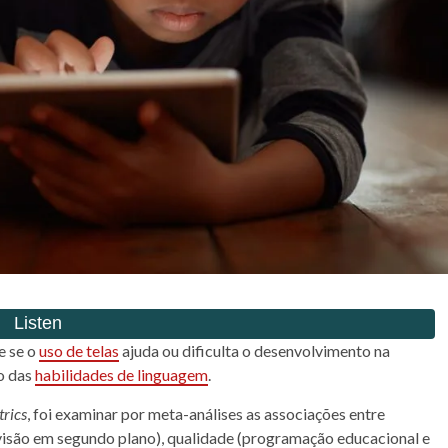
e se o
uso de telas
ajuda ou dificulta o desenvolvimento na
o das
habilidades de linguagem
.
rics
, foi examinar por meta-análises as associações entre
evisão em segundo plano), qualidade (programação educacional e