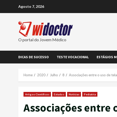
Skip
Agosto 7, 2026
to
content
O portal do Jovem Médico
DICAS DE SUCESSO
TESTE VOCACIONAL
ESTÁGIOS M
Home
2020
Julho
8
Associações entre o uso de telas
Artigos Científicos
Estudos
Notícias
Pediatria
Associações entre o