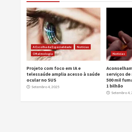
A Escolha da Especialidade
Notícias
Oftalmologia
Notícias
Projeto com foco em IA e
Aconselham
telessaúde amplia acesso à saúde
serviços de
ocular no SUS
500 mil fum
1 bilhão
Setembro 4, 2025
Setembro 4,