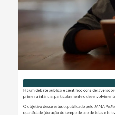
Há um debate público e científico considerável sobr
primeira infância, particularmente o desenvolviment
O objetivo desse estudo, publicado pelo
JAMA Pediat
quantidade (duração do tempo de uso de telas e tel