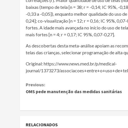
correlações (r). Maior quantidade de uso de telas (h
baixas (tempo de tela [n = 38; r = -0,14; IC 95%, -0,18
-0,33 a -0,05]), enquanto melhor qualidade do uso de 
0,24]; co-visualização [n = 12; r = 0,16; IC 95%, 0,07
fortes. A idade mais avançada no início do uso de te
mais fortes [n = 4; r = 0,17; IC 95%, 0,07-0,27].
As descobertas desta meta-análise apoiam as recome
telas das crianças, selecionar programação de alta qu
Original: https://www.news.med.br/p/medical-
journal/1373273/associacoes+entre+o+uso+de+tel
Continue
Previous:
OMS pede manutenção das medidas sanitárias
Reading
RELACIONADOS