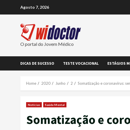
Skip
Agosto 7, 2026
to
content
O portal do Jovem Médico
DICAS DE SUCESSO
TESTE VOCACIONAL
ESTÁGIOS M
Home
2020
Junho
2
Somatização e coronavírus: se
Notícias
Saúde Mental
Somatização e coro