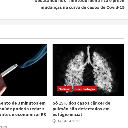
“Desatando nós”: método identifica e prevê
mudanças na curva de casos de Covid-19
Notícias
Pneumologia
ento de 3 minutos em
Só 15% dos casos câncer de
 saúde poderia reduzir
pulmão são detectados em
antes e economizar R$
estágio inicial
Agosto 4, 2025
 2025