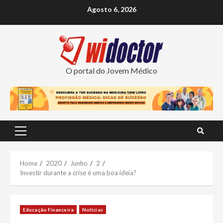
Skip
Agosto 6, 2026
to
content
O portal do Jovem Médico
Primary
Menu
Home
2020
Junho
2
Investir durante a crise é uma boa ideia?
Educação Financeira
Notícias