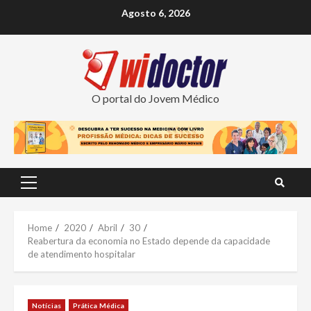
Skip
Agosto 6, 2026
to
content
O portal do Jovem Médico
Primary
Menu
Home
2020
Abril
30
Reabertura da economia no Estado depende da capacidade
de atendimento hospitalar
Notícias
Prática Médica