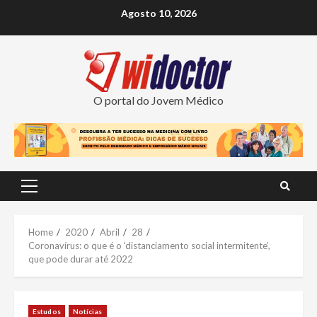
Skip
Agosto 10, 2026
to
content
O portal do Jovem Médico
Primary
Menu
Home
2020
Abril
28
Coronavírus: o que é o ‘distanciamento social intermitente’,
que pode durar até 2022
Estudos
Notícias