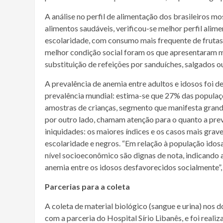
A análise no perfil de alimentação dos brasileiros mo
alimentos saudáveis, verificou-se melhor perfil alim
escolaridade, com consumo mais frequente de frutas
melhor condição social foram os que apresentaram 
substituição de refeições por sanduíches, salgados ou
A prevalência de anemia entre adultos e idosos foi 
prevalência mundial: estima-se que 27% das populaç
amostras de crianças, segmento que manifesta grand
por outro lado, chamam atenção para o quanto a prev
iniquidades: os maiores índices e os casos mais grav
escolaridade e negros. “Em relação à população idos
nível socioeconômico são dignas de nota, indicando a 
anemia entre os idosos desfavorecidos socialmente”,
Parcerias para a coleta
A coleta de material biológico (sangue e urina) nos
com a parceria do Hospital Sírio Libanês, e foi rea