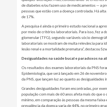
de diabetes e/ou fazem uso de medicamentos — a prev
pessoas que estão com a doença controlada. Há alta 
de 17%.
A pesquisa é ainda o primeiro estudo nacional a apre
por meio de critérios laboratoriais. Para isso, fez a 
glomerular (TFG), segundo variáveis sócio demográfi
laboratoriais se mostram de muita relevância para i
lesão renal e a mortalidade prematura”, destacou Sz
Desigualdades na saúde bucal e paradoxos na a
Os resultados dos exames laboratoriais da PNS fora
Epidemiologia, que será lançado em 26 de novembro, 
da PNS, que lançam luz ao quanto as desigualdades 
Grandes desigualdades foram encontradas, por exempl
população com mais de 60 anos afeta mais do que o d
mínimo, em comparação às pessoas da mesma faixa et
prevalência da doença varia de 44%, no primeiro gru