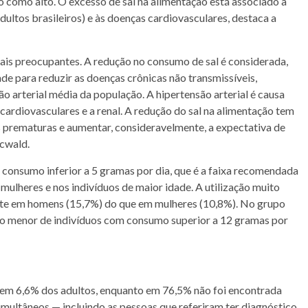
 como alto. O excesso de sal na alimentação está associado à
ultos brasileiros) e às doenças cardiovasculares, destaca a
ais preocupantes. A redução no consumo de sal é considerada,
de para reduzir as doenças crônicas não transmissíveis,
o arterial média da população. A hipertensão arterial é causa
 cardiovasculares e a renal. A redução do sal na alimentação tem
s prematuras e aumentar, consideravelmente, a expectativa de
rcwald.
onsumo inferior a 5 gramas por dia, que é a faixa recomendada
 mulheres e nos indivíduos de maior idade. A utilização muito
ente em homens (15,7%) do que em mulheres (10,8%). No grupo
ão menor de indivíduos com consumo superior a 12 gramas por
o em 6,6% dos adultos, enquanto em 76,5% não foi encontrada
imultâneos — incluindo as pessoas que referiram ter diagnóstico