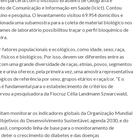
em parceria com o Instituto Brasileiro de Geografia e
ituto de Comunicação e Informação em Saúde (Icict). Contou
sino e pesquisa. O levantamento visitou 69.954 domicílios e
ecionada uma subamostra para a coleta de material biológico nos
ames de laboratório possibilitou traçar o perfil bioquímico de
ira.
 fatores populacionais e ecológicos, como idade, sexo, raça,
ísicos e biológicos. Por isso, devem ser diferentes entre as
com uma grande diversidade de raças, etnias, povos, segmentos
 e urina oferece, pela primeira vez, uma amostra representativa
icos de referência por sexo, grupos etários e raça/cor. “E o
 é fundamental para o estabelecimento de critérios de
servou a pesquisadora da Fiocruz Célia Landmann Szwarcwald,
litam monitorar os indicadores globais da Organização Mundial
Objetivos do Desenvolvimento Sustentável, agenda 2030, e do
asil, compondo linha de base para o monitoramento de
o deter o crescimento do diabetes e das doenças