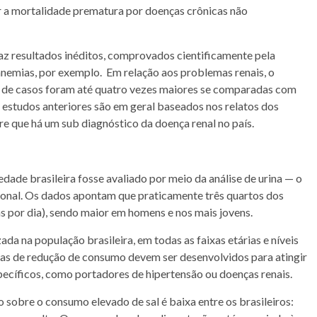
ir a mortalidade prematura por doenças crônicas não
az resultados inéditos, comprovados cientificamente pela
 anemias, por exemplo. Em relação aos problemas renais, o
o de casos foram até quatro vezes maiores se comparadas com
os estudos anteriores são em geral baseados nos relatos dos
e que há um sub diagnóstico da doença renal no país.
edade brasileira fosse avaliado por meio da análise de urina — o
cional. Os dados apontam que praticamente três quartos dos
s por dia), sendo maior em homens e nos mais jovens.
a na população brasileira, em todas as faixas etárias e níveis
ramas de redução de consumo devem ser desenvolvidos para atingir
ecíficos, como portadores de hipertensão ou doenças renais.
bre o consumo elevado de sal é baixa entre os brasileiros: