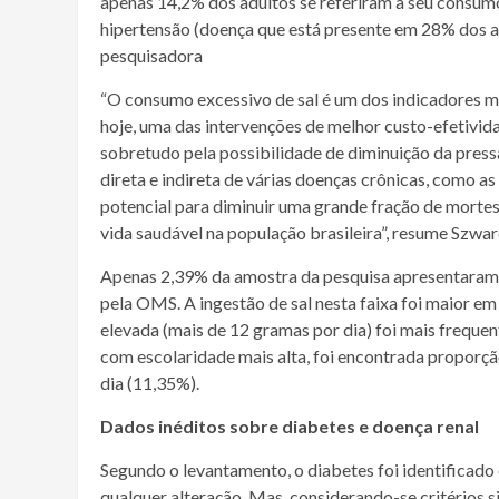
apenas 14,2% dos adultos se referiram a seu consumo
hipertensão (doença que está presente em 28% dos ad
pesquisadora
“O consumo excessivo de sal é um dos indicadores m
hoje, uma das intervenções de melhor custo-efetivida
sobretudo pela possibilidade de diminuição da pressã
direta e indireta de várias doenças crônicas, como as
potencial para diminuir uma grande fração de morte
vida saudável na população brasileira”, resume Szwa
Apenas 2,39% da amostra da pesquisa apresentaram c
pela OMS. A ingestão de sal nesta faixa foi maior em
elevada (mais de 12 gramas por dia) foi mais frequ
com escolaridade mais alta, foi encontrada proporç
dia (11,35%).
Dados inéditos sobre diabetes e doença renal
Segundo o levantamento, o diabetes foi identificad
qualquer alteração. Mas, considerando-se critérios s