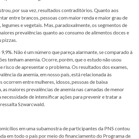
strou, por sua vez, resultados contraditórios. Quanto aos
entar entre brancos, pessoas com maior renda e maior grau de
, legumes e vegetais. Mas, paradoxalmente, os segmentos de
maiores prevalências quanto ao consumo de alimentos doces e
 pizzas.
de 9,9%. Não é um número que pareça alarmante, se comparado à
ões tenham anemia. Ocorre, porém, que o estudo não usou
e risco de apresentar o problema. Os resultados dos exames,
alência da anemia, em nosso país, está relacionada às
es ocorrem entre mulheres, idosos, pessoas de baixa
a, as maiores prevalências de anemia nas camadas de menor
necessidade de intensificar ações para prevenir e tratar a
 ressalta Szwarcwald.
 domicílios em uma subamostra de participantes da PNS contou
lizada em todo o país por meio do financiamento do Programa de