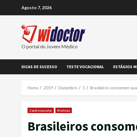
Skip
Agosto 7, 2026
to
content
O portal do Jovem Médico
DICAS DE SUCESSO
TESTE VOCACIONAL
ESTÁGIOS M
Home
2019
Dezembro
1
Brasileiros consomem qua
Cardiovascular
Notícias
Brasileiros conso