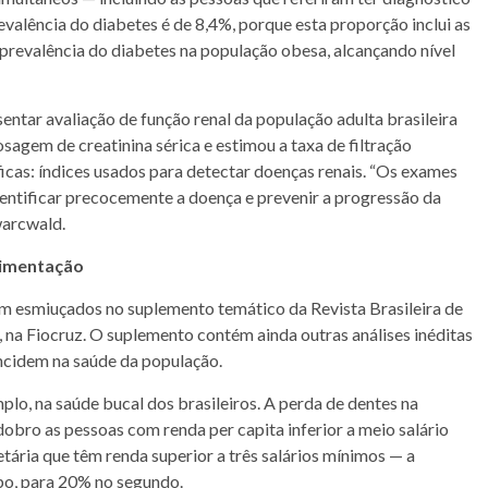
alência do diabetes é de 8,4%, porque esta proporção inclui as
prevalência do diabetes na população obesa, alcançando nível
sentar avaliação de função renal da população adulta brasileira
dosagem de creatinina sérica e estimou a taxa de filtração
cas: índices usados para detectar doenças renais. “Os exames
dentificar precocemente a doença e prevenir a progressão da
warcwald.
limentação
m esmiuçados no suplemento temático da Revista Brasileira de
na Fiocruz. O suplemento contém ainda outras análises inéditas
incidem na saúde da população.
o, na saúde bucal dos brasileiros. A perda de dentes na
obro as pessoas com renda per capita inferior a meio salário
ária que têm renda superior a três salários mínimos — a
po, para 20% no segundo.