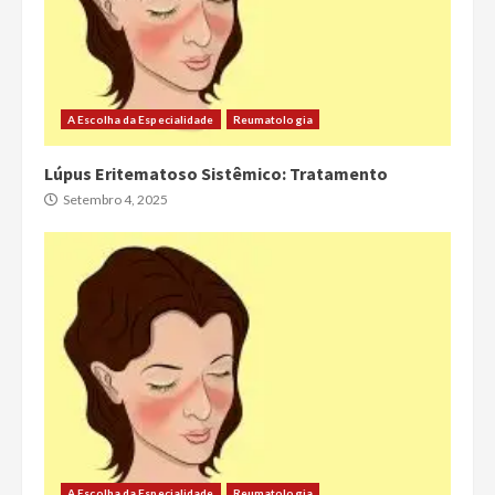
A Escolha da Especialidade
Reumatologia
Lúpus Eritematoso Sistêmico: Tratamento
Setembro 4, 2025
A Escolha da Especialidade
Reumatologia