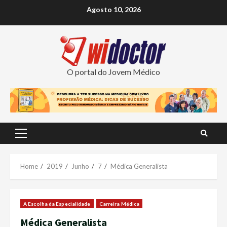
Skip
Agosto 10, 2026
to
content
O portal do Jovem Médico
Primary
Menu
Home
2019
Junho
7
Médica Generalista
A Escolha da Especialidade
Carreira Médica
Médica Generalista