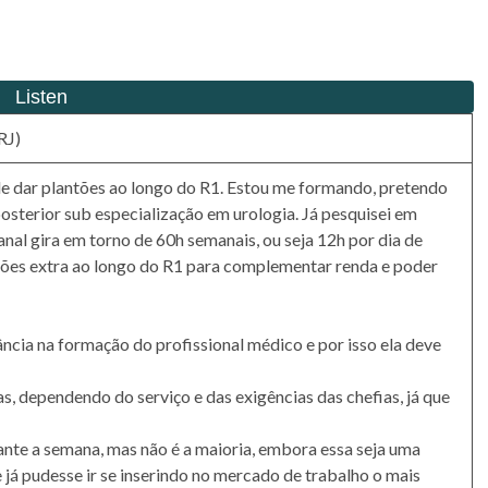
RJ)
 de dar plantões ao longo do R1. Estou me formando, pretendo
 posterior sub especialização em urologia. Já pesquisei em
anal gira em torno de 60h semanais, ou seja 12h por dia de
ntões extra ao longo do R1 para complementar renda e poder
ncia na formação do profissional médico e por isso ela deve
, dependendo do serviço e das exigências das chefias, já que
nte a semana, mas não é a maioria, embora essa seja uma
te já pudesse ir se inserindo no mercado de trabalho o mais