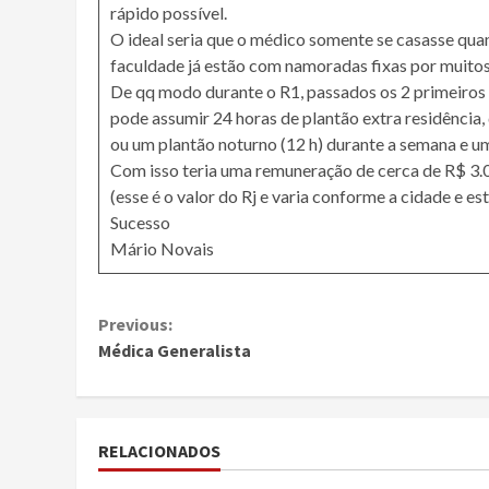
rápido possível.
O ideal seria que o médico somente se casasse qua
faculdade já estão com namoradas fixas por muitos an
De qq modo durante o R1, passados os 2 primeiros 
pode assumir 24 horas de plantão extra residência
ou um plantão noturno (12 h) durante a semana e um
Com isso teria uma remuneração de cerca de R$ 3.0
(esse é o valor do Rj e varia conforme a cidade e es
Sucesso
Mário Novais
Continue
Previous:
Médica Generalista
Reading
RELACIONADOS