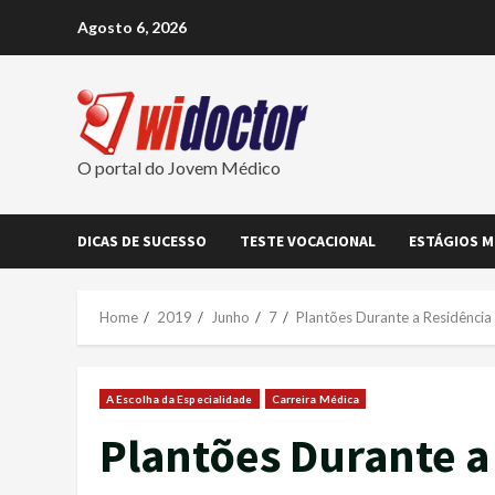
Skip
Agosto 6, 2026
to
content
O portal do Jovem Médico
DICAS DE SUCESSO
TESTE VOCACIONAL
ESTÁGIOS M
Home
2019
Junho
7
Plantões Durante a Residência
A Escolha da Especialidade
Carreira Médica
Plantões Durante a