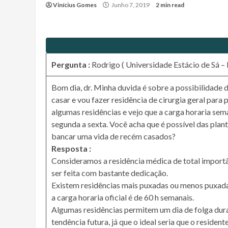
Vinícius Gomes
Junho 7, 2019
2 min read
Pergunta :
Rodrigo ( Universidade Estácio de Sá – 
Bom dia, dr. Minha duvida é sobre a possibilidade
casar e vou fazer residência de cirurgia geral para
algumas residências e vejo que a carga horaria sem
segunda a sexta. Você acha que é possível das pla
bancar uma vida de recém casados?
Resposta :
Consideramos a residência médica de total importâ
ser feita com bastante dedicação.
Existem residências mais puxadas ou menos puxadas
a carga horaria oficial é de 60 h semanais.
Algumas residências permitem um dia de folga dura
tendência futura, já que o ideal seria que o residen