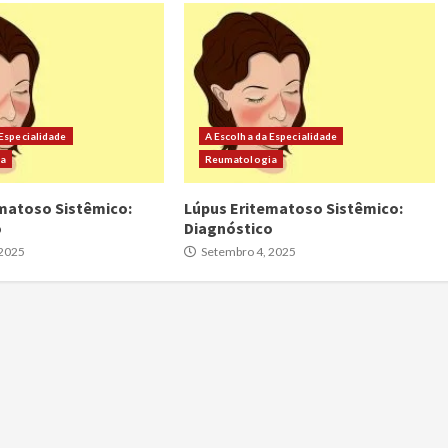
 Especialidade
A Escolha da Especialidade
ia
Reumatologia
matoso Sistêmico:
Lúpus Eritematoso Sistêmico:
o
Diagnóstico
 2025
Setembro 4, 2025