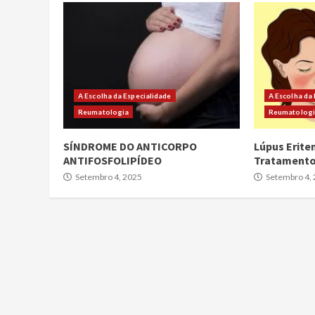
A Escolha da Especialidade
A Escolha da
Reumatologia
Reumatolog
SÍNDROME DO ANTICORPO
Lúpus Erite
ANTIFOSFOLIPÍDEO
Tratament
Setembro 4, 2025
Setembro 4,