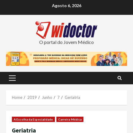
Skip
Agosto 6, 2026
to
content
O portal do Jovem Médico
Primary
Menu
Home
2019
Junho
7
Geriatria
A Escolha da Especialidade
Carreira Médica
Geriatria