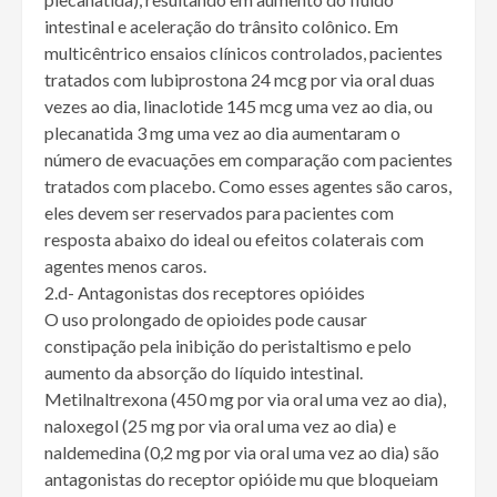
intestinal e aceleração do trânsito colônico. Em
multicêntrico ensaios clínicos controlados, pacientes
tratados com lubiprostona 24 mcg por via oral duas
vezes ao dia, linaclotide 145 mcg uma vez ao dia, ou
plecanatida 3 mg uma vez ao dia aumentaram o
número de evacuações em comparação com pacientes
tratados com placebo. Como esses agentes são caros,
eles devem ser reservados para pacientes com
resposta abaixo do ideal ou efeitos colaterais com
agentes menos caros.
2.d- Antagonistas dos receptores opióides
O uso prolongado de opioides pode causar
constipação pela inibição do peristaltismo e pelo
aumento da absorção do líquido intestinal.
Metilnaltrexona (450 mg por via oral uma vez ao dia),
naloxegol (25 mg por via oral uma vez ao dia) e
naldemedina (0,2 mg por via oral uma vez ao dia) são
antagonistas do receptor opióide mu que bloqueiam