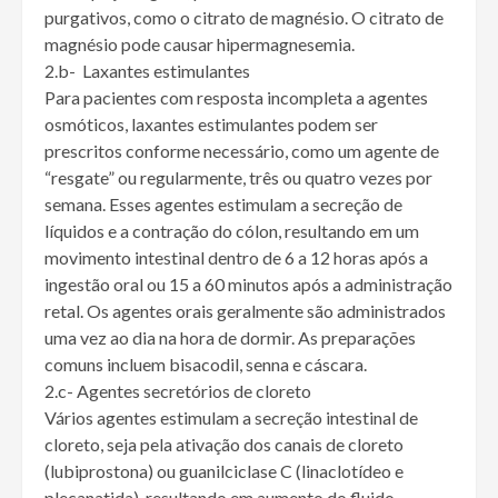
purgativos, como o citrato de magnésio. O citrato de
magnésio pode causar hipermagnesemia.
2.b- Laxantes estimulantes
Para pacientes com resposta incompleta a agentes
osmóticos, laxantes estimulantes podem ser
prescritos conforme necessário, como um agente de
“resgate” ou regularmente, três ou quatro vezes por
semana. Esses agentes estimulam a secreção de
líquidos e a contração do cólon, resultando em um
movimento intestinal dentro de 6 a 12 horas após a
ingestão oral ou 15 a 60 minutos após a administração
retal. Os agentes orais geralmente são administrados
uma vez ao dia na hora de dormir. As preparações
comuns incluem bisacodil, senna e cáscara.
2.c- Agentes secretórios de cloreto
Vários agentes estimulam a secreção intestinal de
cloreto, seja pela ativação dos canais de cloreto
(lubiprostona) ou guanilciclase C (linaclotídeo e
plecanatida), resultando em aumento do fluido