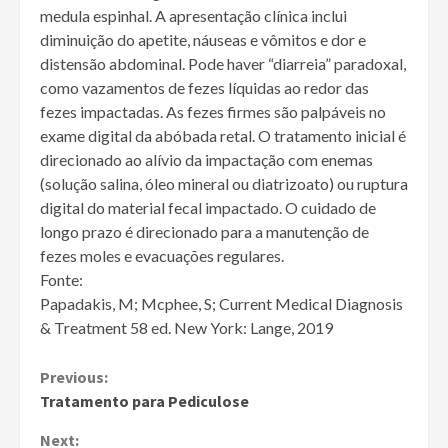
medula espinhal. A apresentação clínica inclui
diminuição do apetite, náuseas e vômitos e dor e
distensão abdominal. Pode haver “diarreia” paradoxal,
como vazamentos de fezes líquidas ao redor das
fezes impactadas. As fezes firmes são palpáveis ​​no
exame digital da abóbada retal. O tratamento inicial é
direcionado ao alívio da impactação com enemas
(solução salina, óleo mineral ou diatrizoato) ou ruptura
digital do material fecal impactado. O cuidado de
longo prazo é direcionado para a manutenção de
fezes moles e evacuações regulares.
Fonte:
Papadakis, M; Mcphee, S; Current Medical Diagnosis
& Treatment 58 ed. New York: Lange, 2019
Continue
Previous:
Tratamento para Pediculose
Reading
Next: