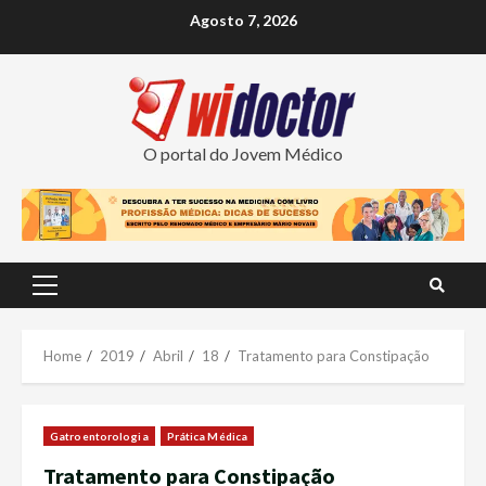
Skip
Agosto 7, 2026
to
content
O portal do Jovem Médico
Primary
Menu
Home
2019
Abril
18
Tratamento para Constipação
Gatroentorologia
Prática Médica
Tratamento para Constipação