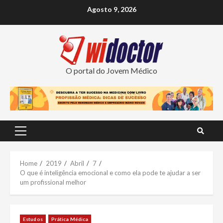
Skip
Agosto 9, 2026
to
content
O portal do Jovem Médico
Primary
Menu
Home
2019
Abril
7
O que é inteligência emocional e como ela pode te ajudar a ser
um profissional melhor
Estudos
Prática Médica