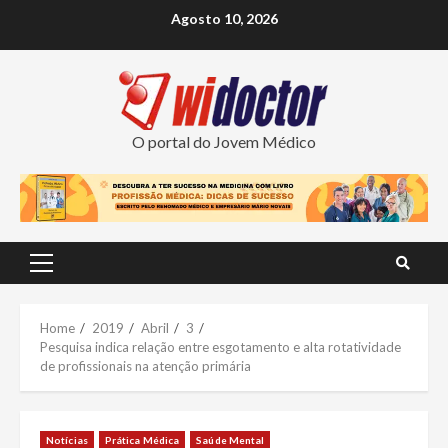
Skip
Agosto 10, 2026
to
content
O portal do Jovem Médico
Primary
Menu
Home
2019
Abril
3
Pesquisa indica relação entre esgotamento e alta rotatividade
de profissionais na atenção primária
Notícias
Prática Médica
Saúde Mental