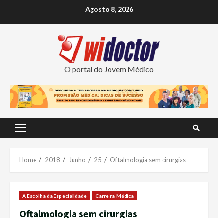
Skip
Agosto 8, 2026
to
content
O portal do Jovem Médico
Primary
Menu
Home
2018
Junho
25
Oftalmologia sem cirurgias
A Escolha da Especialidade
Carreira Médica
Oftalmologia sem cirurgias