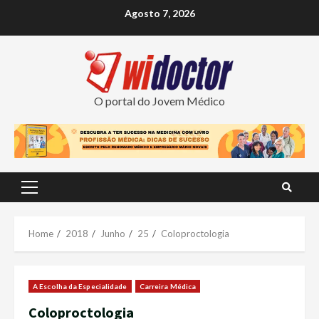
Skip
Agosto 7, 2026
to
content
O portal do Jovem Médico
Primary
Menu
Home
2018
Junho
25
Coloproctologia
A Escolha da Especialidade
Carreira Médica
Coloproctologia