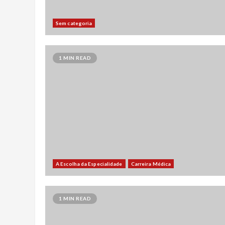
Sem categoria
1 MIN READ
A Escolha da Especialidade
Carreira Médica
1 MIN READ