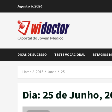
Skip
Agosto 6, 2026
to
content
O portal do Jovem Médico
DICAS DE SUCESSO
TESTE VOCACIONAL
ESTÁGIOS M
Home
2018
Junho
25
Dia:
25 de Junho, 2