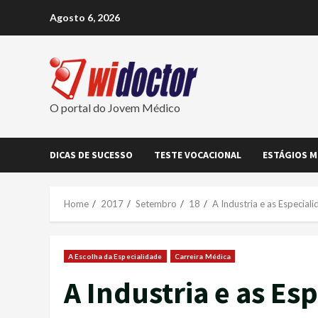
Skip
Agosto 6, 2026
to
content
O portal do Jovem Médico
DICAS DE SUCESSO
TESTE VOCACIONAL
ESTÁGIOS M
Home
2017
Setembro
18
A Industria e as Especial
A Escolha da Especialidade
Carreira Médica
A Industria e as Es