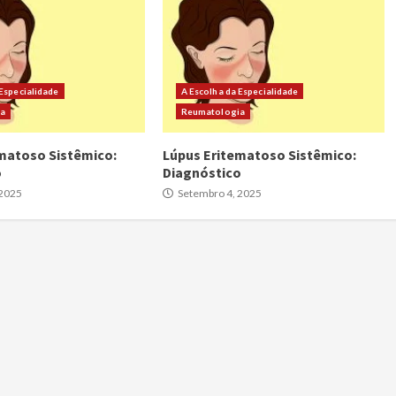
 Especialidade
A Escolha da Especialidade
ia
Reumatologia
matoso Sistêmico:
Lúpus Eritematoso Sistêmico:
o
Diagnóstico
 2025
Setembro 4, 2025