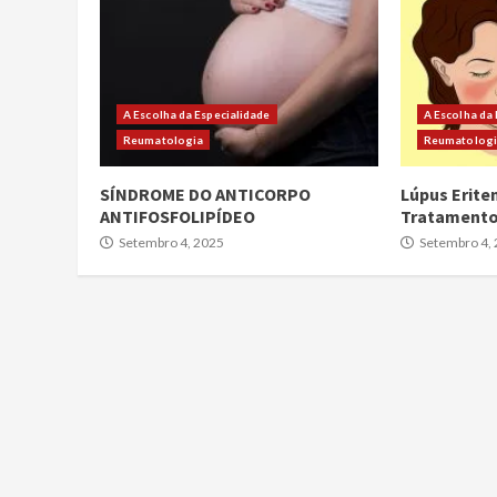
A Escolha da Especialidade
A Escolha da
Reumatologia
Reumatolog
SÍNDROME DO ANTICORPO
Lúpus Erite
ANTIFOSFOLIPÍDEO
Tratament
Setembro 4, 2025
Setembro 4,