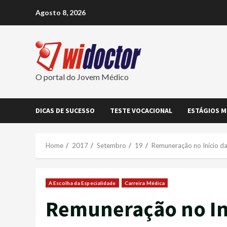
Skip
Agosto 8, 2026
to
content
O portal do Jovem Médico
DICAS DE SUCESSO
TESTE VOCACIONAL
ESTÁGIOS M
Home
2017
Setembro
19
Remuneração no Início da
A Escolha da Especialidade
Carreira Médica
Remuneração no Iní