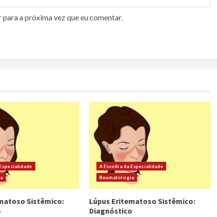
r para a próxima vez que eu comentar.
 Especialidade
A Escolha da Especialidade
ia
Reumatologia
matoso Sistêmico:
Lúpus Eritematoso Sistêmico:
o
Diagnóstico