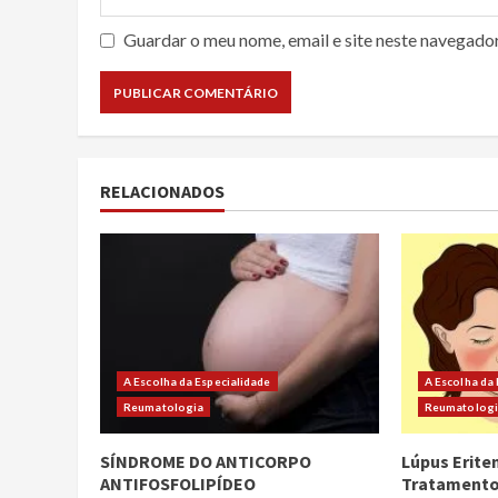
Guardar o meu nome, email e site neste navegado
RELACIONADOS
A Escolha da Especialidade
A Escolha da
Reumatologia
Reumatolog
SÍNDROME DO ANTICORPO
Lúpus Erite
ANTIFOSFOLIPÍDEO
Tratament