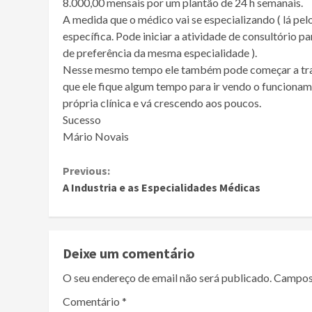
8.000,00 mensais por um plantão de 24 h semanais.
A medida que o médico vai se especializando ( lá pel
específica. Pode iniciar a atividade de consultório 
de preferência da mesma especialidade ).
Nesse mesmo tempo ele também pode começar a traba
que ele fique algum tempo para ir vendo o funcioname
própria clínica e vá crescendo aos poucos.
Sucesso
Mário Novais
Continue
Previous:
A Industria e as Especialidades Médicas
Reading
Deixe um comentário
O seu endereço de email não será publicado.
Campos
Comentário
*