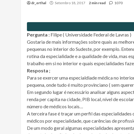
dr_erthal
Setembro 18, 2017
2 min read
1070
Pergunta :
Filipe ( Universidade Federal de Lavras )
Gostaria de mais informações sobre quais as melhor
pequenas no interior do Sudeste, por exemplo. Entend
rotina da especialidade e a qualidade de vida, mas 
trabalho em si no interior e quais especialidades fa
Resposta ;
Para se exercer uma especialdiade médica no interio
pequena, onde tudo é muito provinciano ( sem querer 
Em segundo lugar é necessário analisar alguns aspect
renda per capita na cidade, PIB local, nível de escol
número de médicos locais…
A terceira fase é traçar um perfil das especialidades 
médicos por especialidade, que carências de profissi
De um modo geral algumas especialidades apresentam