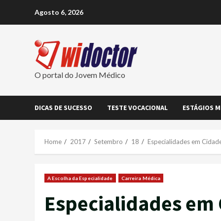
Skip
Agosto 6, 2026
to
content
O portal do Jovem Médico
DICAS DE SUCESSO
TESTE VOCACIONAL
ESTÁGIOS M
Home
2017
Setembro
18
Especialidades em Cidad
A Escolha da Especialidade
Carreira Médica
Especialidades em