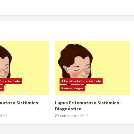
 Especialidade
A Escolha da Especialidade
ia
Reumatologia
matoso Sistêmico:
Lúpus Eritematoso Sistêmico:
o
Diagnóstico
 2025
Setembro 4, 2025