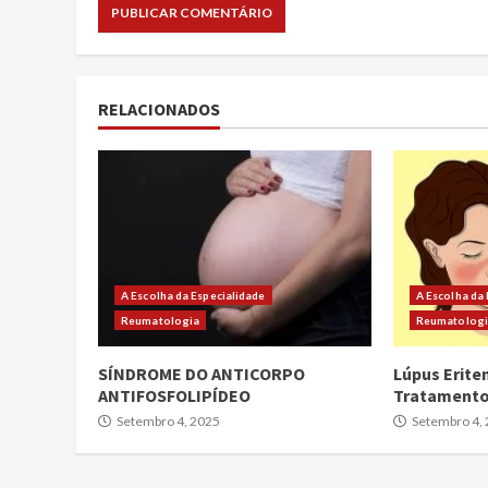
RELACIONADOS
A Escolha da Especialidade
A Escolha da
Reumatologia
Reumatolog
SÍNDROME DO ANTICORPO
Lúpus Erite
ANTIFOSFOLIPÍDEO
Tratament
Setembro 4, 2025
Setembro 4,