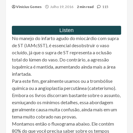
Vinícius Gomes
Julho 19, 2016
2 min read
115
No manejo do infarto agudo do miocárdio com supra
de ST (IAMcSST), é essencial desobstruir o vaso
ocluído, já que o supra de ST representa a oclusão
total do lúmen do vaso. Do contrário, a agressão
isquêmica é mantida, aumentando ainda mais a área
infartada.
Para este fim, geralmente usamos ou a trombólise
química ou a angioplastia percutânea (cateterismo).
Embora os livros discorram bastante sobre o assunto,
esmiuçando os mínimos detalhes, essa abordagem
geralmente causa muita confusão, ainda mais em um
tema muito cobrado nas provas.
Montamos então o fluxograma abaixo. Ele contém
80% do que você precisa saber sobre os tempos