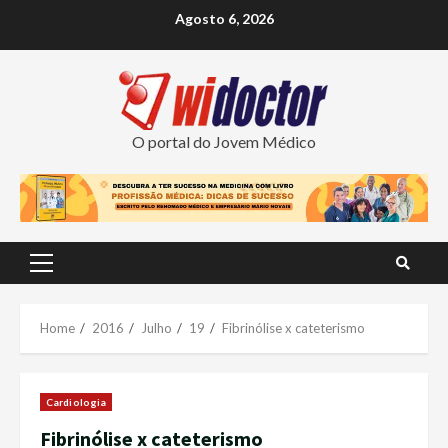
Skip
Agosto 6, 2026
to
content
O portal do Jovem Médico
Primary
Menu
Home
2016
Julho
19
Fibrinólise x cateterismo
Cardiologia
Fibrinólise x cateterismo