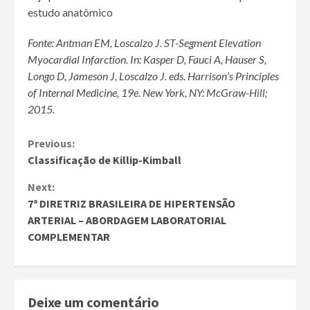
estudo anatômico
Fonte:
Antman EM, Loscalzo J.
ST-Segment Elevation
Myocardial Infarction.
In:
Kasper D, Fauci A, Hauser S,
Longo D, Jameson J, Loscalzo J.
eds.
Harrison’s Principles
of Internal Medicine, 19e. New York, NY: McGraw-Hill;
2015.
Continue
Previous:
Classificação de Killip-Kimball
Reading
Next:
7ª DIRETRIZ BRASILEIRA DE HIPERTENSÃO
ARTERIAL – ABORDAGEM LABORATORIAL
COMPLEMENTAR
Deixe um comentário