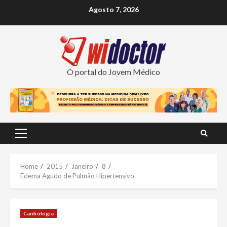
Skip
Agosto 7, 2026
to
content
O portal do Jovem Médico
Primary
Menu
Home
2015
Janeiro
8
Edema Agudo de Pulmão Hipertensivo
Cardiologia