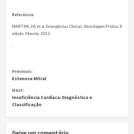
Referência:
MARTINS, HS et al. Emergências Clínicas: Abordagem Prática. 8
edição. Manole, 2013.
.
Continue
Previous:
Estenose Mitral
Reading
Next:
Insuficiência Cardíaca: Diagnóstico e
Classificação
Deixe um comentário