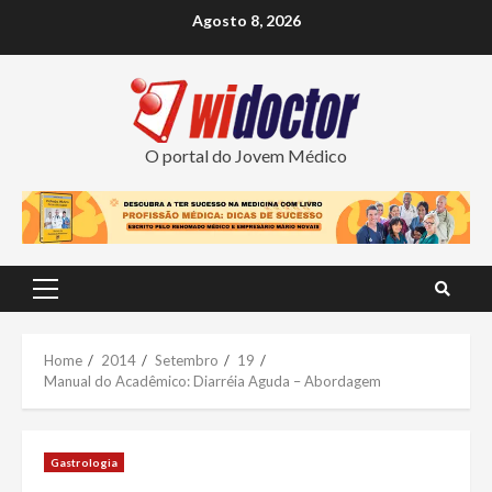
Skip
Agosto 8, 2026
to
content
O portal do Jovem Médico
Primary
Menu
Home
2014
Setembro
19
Manual do Acadêmico: Diarréia Aguda – Abordagem
Gastrologia