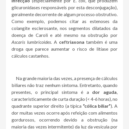
infecção
(especialmente por
E. coli
, que produzem
glicuronidases responsáveis por esta desconjugação),
geralmente decorrente de algum processo obstrutivo.
Como exemplo, podemos citar as estenoses da
colangite esclerosante, nos segmentos dilatados da
doença de Caroli e até mesmo na obstrução por
Ascaris lumbricoides
. A
ceftriaxona
também é uma
droga que parece aumentar o risco de litíase por
cálculos castanhos.
Na grande maioria das vezes, a presença de cálculos
biliares não traz nenhum sintoma. Entretanto, quando
presentes, o principal sintoma é a
dor aguda
,
caracteristicamente de curta duração (< 4-6 horas), no
quadrante superior direito (a típica
“cólica biliar”
). A
dor muitas vezes ocorre após refeição com alimentos
gordurosos, ocorrendo devido a obstrução (na
maioria das vezes intermitente) da luz da vesícula por