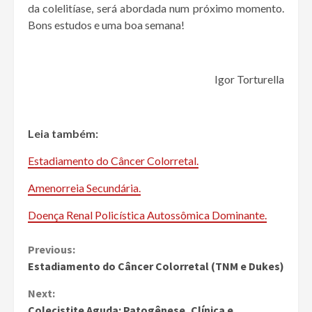
da colelitíase, será abordada num próximo momento.
Bons estudos e uma boa semana!
Igor Torturella
Leia também:
Estadiamento do Câncer Colorretal.
Amenorreia Secundária.
Doença Renal Policística Autossômica Dominante.
Continue
Previous:
Estadiamento do Câncer Colorretal (TNM e Dukes)
Reading
Next:
Colecistite Aguda: Patogênese, Clínica e