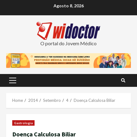
Skip
Agosto 8, 2026
to
content
O portal do Jovem Médico
Primary
Menu
Home
2014
Setembro
4
Doença Calculosa Biliar
Gastrologia
Doença Calculosa Biliar