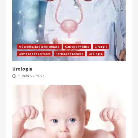
A Escolha da Especialidade
Carreira Médica
Cirurgia
Dúvidas dos Leitores
Formação Médica
Urologia
Urologia
Outubro 2, 2021