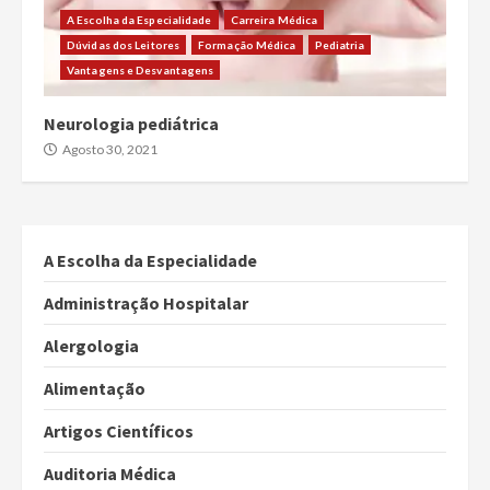
A Escolha da Especialidade
Carreira Médica
Dúvidas dos Leitores
Formação Médica
Pediatria
Vantagens e Desvantagens
Neurologia pediátrica
Agosto 30, 2021
A Escolha da Especialidade
Administração Hospitalar
Alergologia
Alimentação
Artigos Científicos
Auditoria Médica