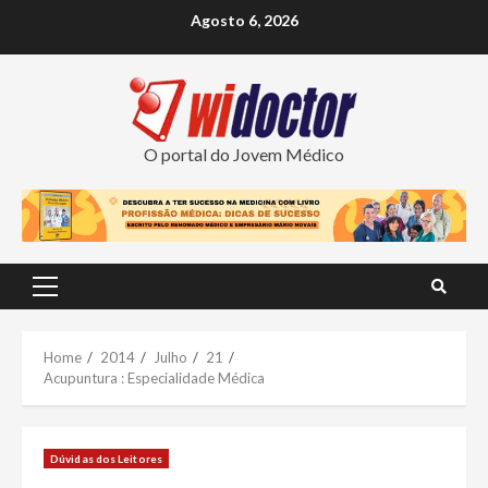
Skip
Agosto 6, 2026
to
content
O portal do Jovem Médico
Primary
Menu
Home
2014
Julho
21
Acupuntura : Especialidade Médica
Dúvidas dos Leitores