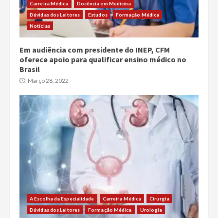
Carreira Médica
Docência em Medicina
Dúvidas dos Leitores
Estudos
Formação Médica
Notícias
Em audiência com presidente do INEP, CFM
oferece apoio para qualificar ensino médico no
Brasil
Março 28, 2022
A Escolha da Especialidade
Carreira Médica
Cirurgia
Dúvidas dos Leitores
Formação Médica
Urologia