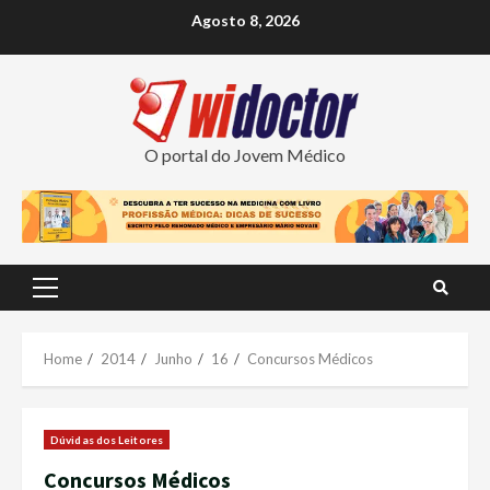
Skip
Agosto 8, 2026
to
content
O portal do Jovem Médico
Primary
Menu
Home
2014
Junho
16
Concursos Médicos
Dúvidas dos Leitores
Concursos Médicos