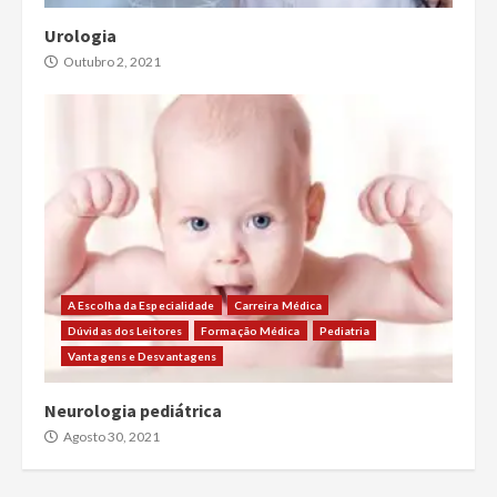
Urologia
Outubro 2, 2021
A Escolha da Especialidade
Carreira Médica
Dúvidas dos Leitores
Formação Médica
Pediatria
Vantagens e Desvantagens
Neurologia pediátrica
Agosto 30, 2021