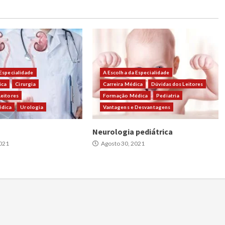
 Especialidade
A Escolha da Especialidade
ica
Cirurgia
Carreira Médica
Dúvidas dos Leitores
Leitores
Formação Médica
Pediatria
dica
Urologia
Vantagens e Desvantagens
Neurologia pediátrica
021
Agosto 30, 2021