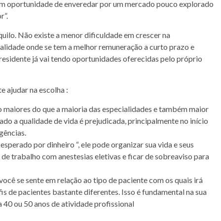
 tem oportunidade de enveredar por um mercado pouco explorado
r”.
nquilo. Não existe a menor dificuldade em crescer na
cialidade onde se tem a melhor remuneração a curto prazo e
residente já vai tendo oportunidades oferecidas pelo próprio
 ajudar na escolha :
to maiores do que a maioria das especialidades e também maior
ado a qualidade de vida é prejudicada, principalmente no início
rgências.
esperado por dinheiro “, ele pode organizar sua vida e seus
de trabalho com anestesias eletivas e ficar de sobreaviso para
cê se sente em relação ao tipo de paciente com os quais irá
fis de pacientes bastante diferentes. Isso é fundamental na sua
 40 ou 50 anos de atividade profissional