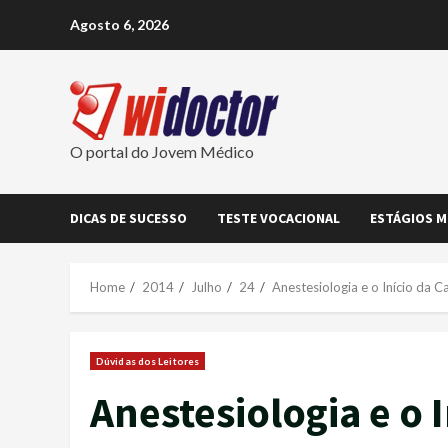
Skip
Agosto 6, 2026
to
content
O portal do Jovem Médico
DICAS DE SUCESSO
TESTE VOCACIONAL
ESTÁGIOS M
Home
2014
Julho
24
Anestesiologia e o Início da Ca
Dúvidas dos Leitores
Anestesiologia e o I