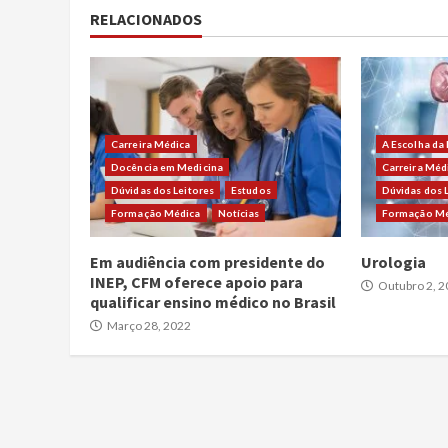
RELACIONADOS
Carreira Médica
A Escolha da
Docência em Medicina
Carreira Méd
Dúvidas dos Leitores
Estudos
Dúvidas dos 
Formação Médica
Notícias
Formação Mé
Em audiência com presidente do
Urologia
INEP, CFM oferece apoio para
Outubro 2, 2
qualificar ensino médico no Brasil
Março 28, 2022