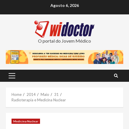
Skip
Agosto 6, 2026
to
content
O portal do Jovem Médico
Primary
Menu
Home
2014
Maio
31
Radioterapia e Medicina Nuclear
Medicina Nuclear