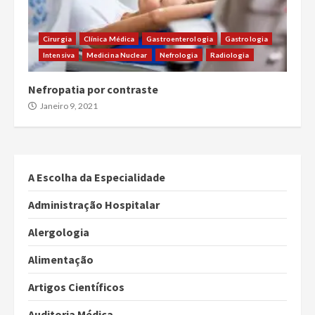
Cirurgia
Clínica Médica
Gastroenterologia
Gastrologia
Intensiva
Medicina Nuclear
Nefrologia
Radiologia
Nefropatia por contraste
Janeiro 9, 2021
A Escolha da Especialidade
Administração Hospitalar
Alergologia
Alimentação
Artigos Científicos
Auditoria Médica