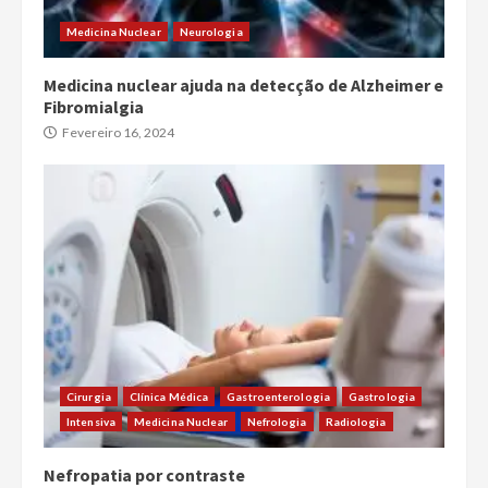
Medicina Nuclear
Neurologia
Medicina nuclear ajuda na detecção de Alzheimer e
Fibromialgia
Fevereiro 16, 2024
Cirurgia
Clínica Médica
Gastroenterologia
Gastrologia
Intensiva
Medicina Nuclear
Nefrologia
Radiologia
Nefropatia por contraste