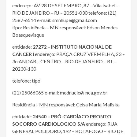
endereço: AV. 28 DE SETEMBRO, 87 – Vila Isabel –
RIO DE JANEIRO – RJ – 20551-030 telefone: (21)
2587-6514 e-mail: smnhupe@gmail.com
tipo: Residência – MN responsável: Edson Mendes
Boasquevisque
entidade:
27272 – INSTITUTO NACIONAL DE
CÂNCER I
endereço: PRAÇA CRUZ VERMELHA, 23 –
3o ANDAR – CENTRO – RIO DE JANEIRO – RJ –
20230-130
telefone: tipo:
(21) 25066065 e-mail: mednucle@inca.gov.br
Residência – MN responsável: Celsa Maria Maliska
entidade:
24540 – PRÓ-CARDÍACO PRONTO
SOCORRO CARDIOLOGICO S/A
endereço: RUA
GENERAL POLIDORO, 192 – BOTAFOGO – RIO DE