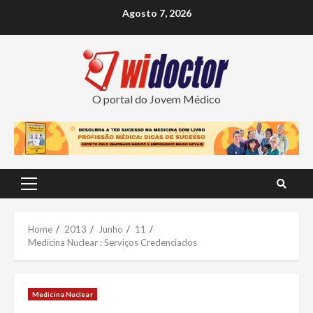
Skip
Agosto 7, 2026
to
content
O portal do Jovem Médico
Primary
Menu
Home
2013
Junho
11
Medicina Nuclear : Serviços Credenciados
Medicina Nuclear