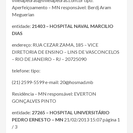
villelapedras@villelapedras.com.br tipo:
Aperfeiçoamento – MN responsável: Berdj Aram
Meguerian
entidade:
21403 – HOSPITAL NAVAL MARCILIO
DIAS
endereço: RUA CEZAR ZAMA, 185 – VICE
DIRETORIA DE ENSINO – LINS DE VASCONCELOS
– RIO DE JANEIRO – RJ – 20725090
telefone: tipo:
(21) 2599-5599 e-mail: 20@hosmad.mb
Residência – MN responsável: EVERTON
GONÇALVES PINTO
entidade:
27265 – HOSPITAL UNIVERSITÁRIO
PEDRO ERNESTO – MN
21/02/2013 15:07 página 1
/ 3