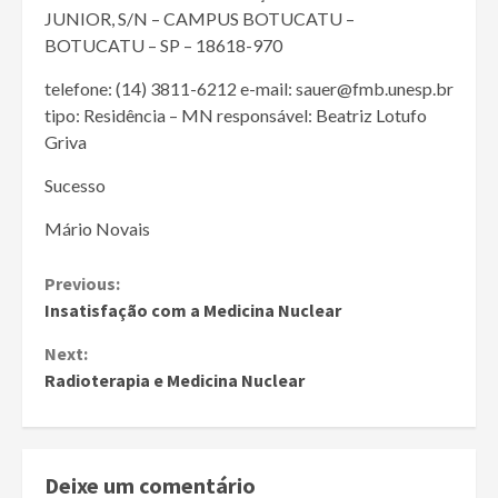
JUNIOR, S/N – CAMPUS BOTUCATU –
BOTUCATU – SP – 18618-970
telefone: (14) 3811-6212 e-mail: sauer@fmb.unesp.br
tipo: Residência – MN responsável: Beatriz Lotufo
Griva
Sucesso
Mário Novais
Continue
Previous:
Insatisfação com a Medicina Nuclear
Reading
Next:
Radioterapia e Medicina Nuclear
Deixe um comentário