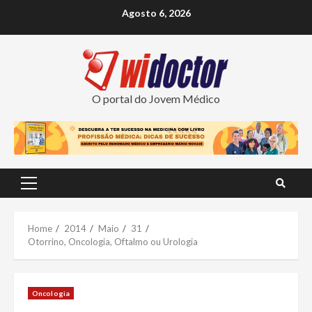
Skip
Agosto 6, 2026
to
content
O portal do Jovem Médico
Primary
Menu
Home
2014
Maio
31
Otorrino, Oncologia, Oftalmo ou Urologia
Oncologia