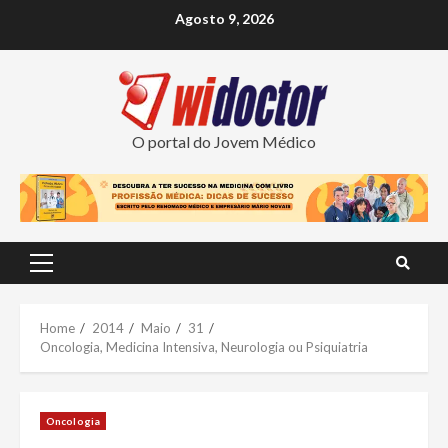
Skip
Agosto 9, 2026
to
content
O portal do Jovem Médico
Primary
Menu
Home
2014
Maio
31
Oncologia, Medicina Intensiva, Neurologia ou Psiquiatria
Oncologia