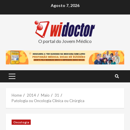
Skip
Agosto 7, 2026
to
content
O portal do Jovem Médico
Primary
Menu
Home
2014
Maio
31
Patologia ou Oncologia Clínica ou Cirúrgica
Oncologia