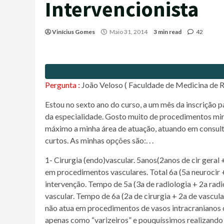
Intervencionista
Vinícius Gomes
Maio 31, 2014
3 min read
42
Pergunta :
João Veloso ( Faculdade de Medicina de R
Estou no sexto ano do curso, a um mês da inscrição p
da especialidade. Gosto muito de procedimentos mini
máximo a minha área de atuação, atuando em consult
curtos. As minhas opções são:. . .
1- Cirurgia (endo)vascular. 5anos(2anos de cir geral 
em procedimentos vasculares. Total 6a (5a neurocir + 
intervenção. Tempo de 5a (3a de radiologia + 2a radio
vascular. Tempo de 6a (2a de cirurgia + 2a de vascula
não atua em procedimentos de vasos intracranianos 
apenas como “varizeiros” e pouquíssimos realizando