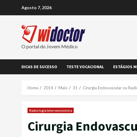
Skip
Agosto 7, 2026
to
content
O portal do Jovem Médico
DICAS DE SUCESSO
TESTE VOCACIONAL
ESTÁGIOS M
Home
2014
Maio
31
Cirurgia Endovascular ou Radi
Radiologia Intervencionista
Cirurgia Endovascu