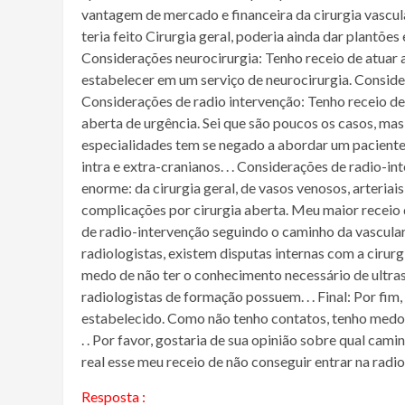
vantagem de mercado e financeira da cirurgia vascul
teria feito Cirurgia geral, poderia ainda dar plantões 
Considerações neurocirurgia: Tenho receio de atuar 
estabelecer em um serviço de neurocirurgia. Conside
Considerações de radio intervenção: Tenho receio d
aberta de urgência. Sei que são poucos os casos, mas 
especialidades tem se negado a abordar um pacient
intra e extra-cranianos. . . Considerações de radio-
enorme: da cirurgia geral, de vasos venosos, arteriais,
complicações por cirurgia aberta. Meu maior receio d
de radio-intervenção seguindo o caminho da vascular
radiologistas, existem disputas internas com a ciru
medo de não ter o conhecimento necessário de ultras
radiologistas de formação possuem. . . Final: Por fi
estabelecido. Como não tenho contatos, tenho medo d
. . Por favor, gostaria de sua opinião sobre qual cami
real esse meu receio de não conseguir entrar na radio
Resposta :