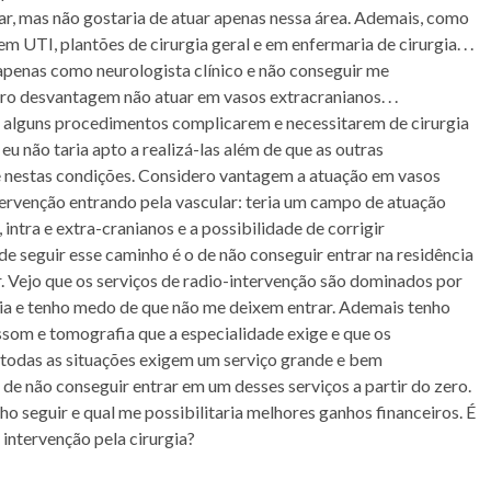
ar, mas não gostaria de atuar apenas nessa área. Ademais, como
em UTI, plantões de cirurgia geral e em enfermaria de cirurgia. . .
apenas como neurologista clínico e não conseguir me
ro desvantagem não atuar em vasos extracranianos. . .
e alguns procedimentos complicarem e necessitarem de cirurgia
eu não taria apto a realizá-las além de que as outras
e nestas condições. Considero vantagem a atuação em vasos
intervenção entrando pela vascular: teria um campo de atuação
 intra e extra-cranianos e a possibilidade de corrigir
e seguir esse caminho é o de não conseguir entrar na residência
. Vejo que os serviços de radio-intervenção são dominados por
rgia e tenho medo de que não me deixem entrar. Ademais tenho
som e tomografia que a especialidade exige e que os
m, todas as situações exigem um serviço grande e bem
e não conseguir entrar em um desses serviços a partir do zero.
nho seguir e qual me possibilitaria melhores ganhos financeiros. É
 intervenção pela cirurgia?