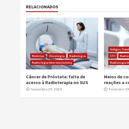
RELACIONADOS
Artigos Cient
Notícias
Oncologia
Radiologia
CTI
Radio
Radiologia Intervencionista
Radiologia I
Câncer de Próstata: falta de
Meios de co
acesso à Radioterapia no SUS
reações a c
Novembro 29, 2024
Fevereiro 19