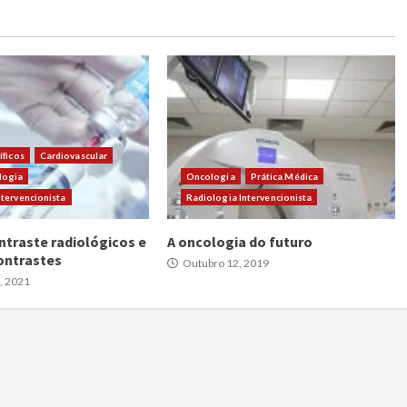
íficos
Cardiovascular
logia
Oncologia
Prática Médica
ntervencionista
Radiologia Intervencionista
ntraste radiológicos e
A oncologia do futuro
ontrastes
Outubro 12, 2019
, 2021