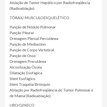
Ablação de Tumor Hepático por Radiofreqüência
(Radioablação)
TÓRAX/ MUSCULOESQUELÉTICO
Punção de Nódulo Pulmonar
Punção Pleural
Drenagem Plerual Percutânea
Punção de Mediastino
Punção de Corpo Vertebral
Punção de Osso
Drenagem Precutânea
Alcoolização Óssea
Dilatação Esofágica
Stent Esofágico
Stent Traquéia/Brônquio
Ablação por Radiofreqüência do Tumor Pulmonar e
de Mama (Radioablação)
URO/GINECO