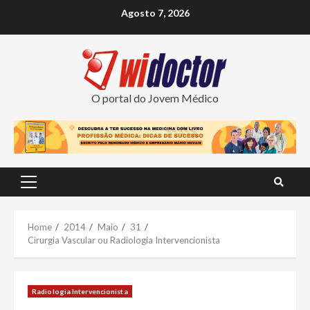
Skip
Agosto 7, 2026
to
content
O portal do Jovem Médico
Primary
Menu
Home
2014
Maio
31
Cirurgia Vascular ou Radiologia Intervencionista
Radiologia Intervencionista