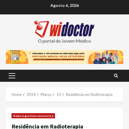
Skip
Agosto 6, 2026
to
content
O portal do Jovem Médico
Primary
Menu
Home
2014
Março
10
Residência em Radioterapia
Radiologia Intervencionista
Residência em Radioterapia