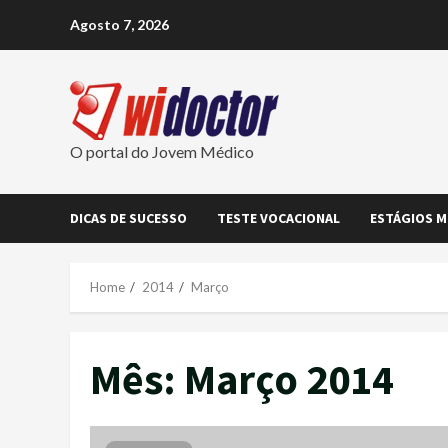
Skip
Agosto 7, 2026
to
content
O portal do Jovem Médico
DICAS DE SUCESSO
TESTE VOCACIONAL
ESTÁGIOS M
Home
2014
Março
Mês:
Março 2014