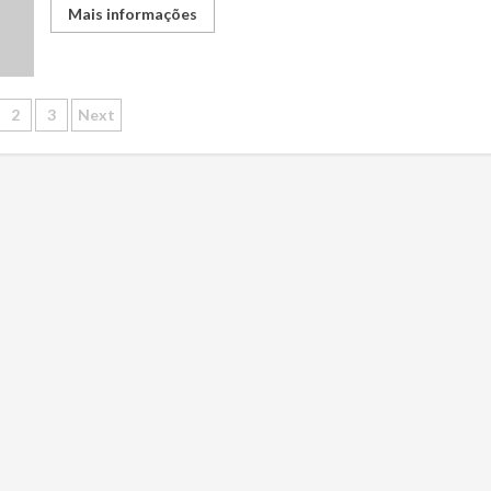
Mais informações
ginação
2
3
Next
s
nteúdos