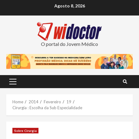
Skip
Agosto 8, 2026
to
content
O portal do Jovem Médico
Primary
Menu
Home
2014
Fevereiro
19
Cirurgia : Escolha da Sub Especialidade
Sobre Cirurgia