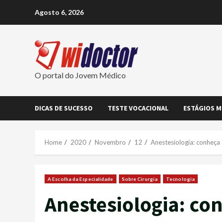
Skip
Agosto 6, 2026
to
content
O portal do Jovem Médico
DICAS DE SUCESSO
TESTE VOCACIONAL
ESTÁGIOS M
Home
2020
Novembro
12
Anestesiologia: conheça 
A Escolha da Especialidade
Sobre Cirurgia
Tecnologia
Anestesiologia: co