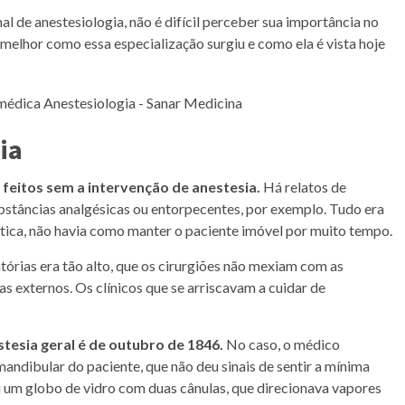
al de anestesiologia, não é difícil perceber sua importância no
elhor como essa especialização surgiu e como ela é vista hoje
gia
feitos sem a intervenção de anestesia.
Há relatos de
bstâncias analgésicas ou entorpecentes, por exemplo. Tudo era
mática, não havia como manter o paciente imóvel por muito tempo.
órias era tão alto, que os cirurgiões não mexiam com as
s externos. Os clínicos que se arriscavam a cuidar de
stesia geral é de outubro de 1846.
No caso, o médico
andibular do paciente, que não deu sinais de sentir a mínima
i um globo de vidro com duas cânulas, que direcionava vapores