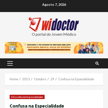
Skip
Agosto 7, 2026
to
content
O portal do Jovem Médico
Primary
Menu
Home
2013
Outubro
29
Confusa na Especialidade
A Escolha da Especialidade
Confusa na Especialidade