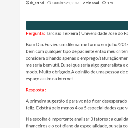
dr_erthal
Outubro 21, 2013
2 min read
175
Pergunta:
Tarcísio Teixeira ( Universidade José do R
Bom Dia. Eu vivo um dilema, me formo em julho/2014 
bem com qualquer tipo de paciente então meu critéri
considera olhando apenas o emprego/saturação/merc
me seria bem útil. Eu sei que seria algo generalista
modo. Muito obrigado.A opinião de uma pessoa de cr
espaço assim na internet.
Resposta :
A primeira sugestão é para vc não ficar desesperado
feliz. Existirá pelo menos 4 ou 5 especialidades que 
Na escolha é importante analisar 3 fatores : a qualid
financeiros e o cotidiano da especialidade, ou seja c