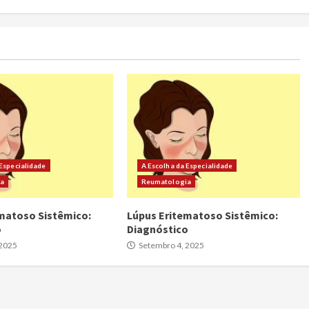
 Especialidade
A Escolha da Especialidade
ia
Reumatologia
matoso Sistêmico:
Lúpus Eritematoso Sistêmico:
o
Diagnóstico
 2025
Setembro 4, 2025