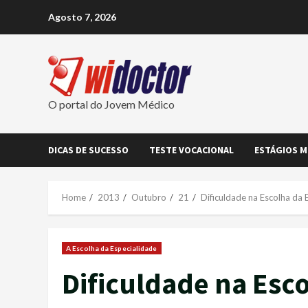
Skip
Agosto 7, 2026
to
content
O portal do Jovem Médico
DICAS DE SUCESSO
TESTE VOCACIONAL
ESTÁGIOS M
Home
2013
Outubro
21
Dificuldade na Escolha da 
A Escolha da Especialidade
Dificuldade na Esc