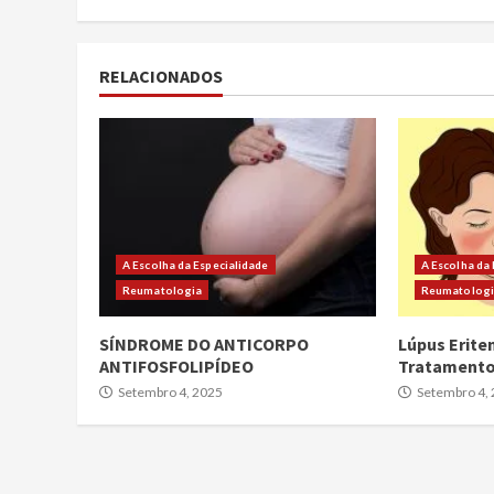
RELACIONADOS
A Escolha da Especialidade
A Escolha da
Reumatologia
Reumatolog
SÍNDROME DO ANTICORPO
Lúpus Erite
ANTIFOSFOLIPÍDEO
Tratament
Setembro 4, 2025
Setembro 4,