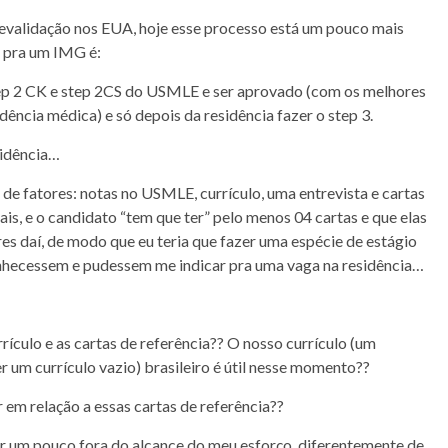
revalidação nos EUA, hoje esse processo está um pouco mais
o pra um IMG é:
tep 2 CK e step 2CS do USMLE e ser aprovado (com os melhores
dência médica) e só depois da residência fazer o step 3.
sidência…
 de fatores: notas no USMLE, currículo, uma entrevista e cartas
ais, e o candidato “tem que ter” pelo menos 04 cartas e que elas
es daí, de modo que eu teria que fazer uma espécie de estágio
nhecessem e pudessem me indicar pra uma vaga na residência…
rículo e as cartas de referência?? O nosso currículo (um
 um currículo vazio) brasileiro é útil nesse momento??
em relação a essas cartas de referência??
ar um pouco fora do alcance do meu esforço, diferentemente de