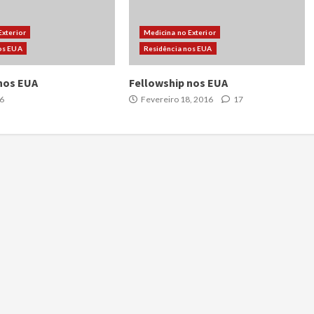
Exterior
Medicina no Exterior
os EUA
Residência nos EUA
nos EUA
Fellowship nos EUA
6
Fevereiro 18, 2016
17