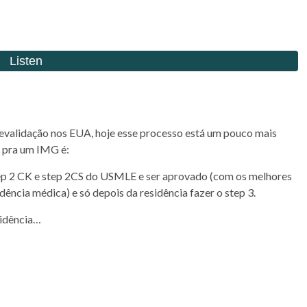
revalidação nos EUA, hoje esse processo está um pouco mais
o pra um IMG é:
tep 2 CK e step 2CS do USMLE e ser aprovado (com os melhores
dência médica) e só depois da residência fazer o step 3.
sidência…