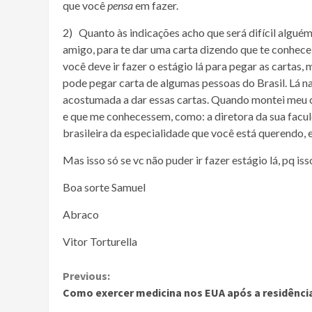
que você
pensa
em fazer.
2) Quanto às indicações acho que será difícil alguém 
amigo, para te dar uma carta dizendo que te conhece
você deve ir fazer o estágio lá para pegar as cartas
pode pegar carta de algumas pessoas do Brasil. Lá n
acostumada a dar essas cartas. Quando montei meu c
e que me conhecessem, como: a diretora da sua faculd
brasileira da especialidade que você está querendo, e
Mas isso só se vc não puder ir fazer estágio lá, pq iss
Boa sorte Samuel
Abraco
Vitor Torturella
Continue
Previous:
Como exercer medicina nos EUA após a residênci
Reading