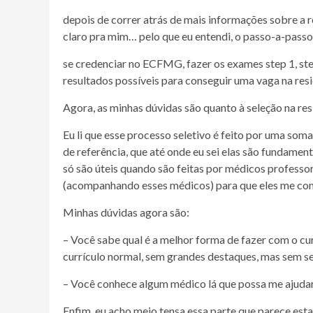
depois de correr atrás de mais informações sobre a 
claro pra mim… pelo que eu entendi, o passo-a-pass
se credenciar no ECFMG, fazer os exames step 1, s
resultados possíveis para conseguir uma vaga na resi
Agora, as minhas dúvidas são quanto à seleção na re
Eu li que esse processo seletivo é feito por uma soma
de referência, que até onde eu sei elas são fundament
só são úteis quando são feitas por médicos professor
(acompanhando esses médicos) para que eles me co
Minhas dúvidas agora são:
– Você sabe qual é a melhor forma de fazer com o cur
currículo normal, sem grandes destaques, mas sem ser
– Você conhece algum médico lá que possa me ajudar 
Enfim, eu acho meio tensa essa parte que parece est