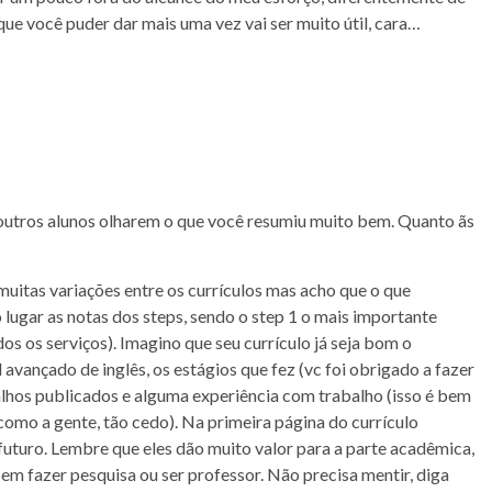
ue você puder dar mais uma vez vai ser muito útil, cara…
 outros alunos olharem o que você resumiu muito bem. Quanto ãs
muitas variações entre os currículos mas acho que o que
lugar as notas dos steps, sendo o step 1 o mais importante
s os serviços). Imagino que seu currículo já seja bom o
l avançado de inglês, os estágios que fez (vc foi obrigado a fazer
alhos publicados e alguma experiência com trabalho (isso é bem
como a gente, tão cedo). Na primeira página do currículo
futuro. Lembre que eles dão muito valor para a parte acadêmica,
 em fazer pesquisa ou ser professor. Não precisa mentir, diga