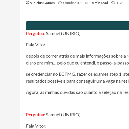
Vinícius Gomes
Outubro 4, 2013
4 min read
103
Pergutna:
Samuel (UNIRIO)
Fala Vitor,
depois de correr atrás de mais informações sobre a 
claro pra mim… pelo que eu entendi, o passo-a-pass
se credenciar no ECFMG, fazer os exames step 1, s
resultados possíveis para conseguir uma vaga na resi
Agora, as minhas dúvidas são quanto à seleção na re
Pergutna:
Samuel (UNIRIO)
Fala Vitor,