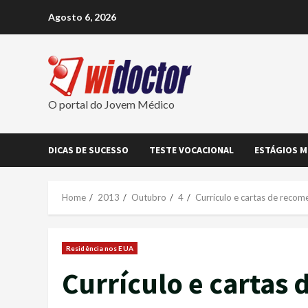
Skip
Agosto 6, 2026
to
content
O portal do Jovem Médico
DICAS DE SUCESSO
TESTE VOCACIONAL
ESTÁGIOS M
Home
2013
Outubro
4
Currículo e cartas de reco
Residência nos EUA
Currículo e cartas