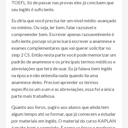
TOEFL. Só de passar nas provas eles já concluem que
seu inglês é suficiente.
Eu diria que você precisa ter um nível médio-avançado
no mínimo. Ou seja, ler bem, falar razoável e
compreender bem. Escrever apenas razoavelmente é
suficiente, poruqe só precisará escrever a anamnese e
exames complementares que vai querer solicitar no
step 2 CS. Então nesta parte você pode memorizar um
padrão de anamnese e os principais termos médicos e
abreviações que terá de usar. Eu já falava bem inglês
na época e não entendia nada quando lia uma
anamnese deles. Precisei aprender os termos
específicos um a um e as abreviações, essa foi a única
parte mais trabalhosa.
Quanto aos livros, sugiro aos alunos que ainda tem
algum tempo até se formar, que já comecem a estudar
por materiais em inglês. O material do curso KAPLAN
é muito bom e completo. É como se fosse o medcurso