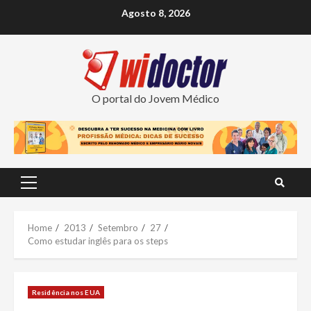
Skip
Agosto 8, 2026
to
content
O portal do Jovem Médico
Primary
Menu
Home
2013
Setembro
27
Como estudar inglês para os steps
Residência nos EUA