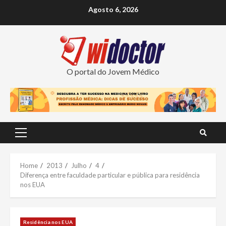
Skip
Agosto 6, 2026
to
content
O portal do Jovem Médico
Primary
Menu
Home
2013
Julho
4
Diferença entre faculdade particular e pública para residência
nos EUA
Residência nos EUA