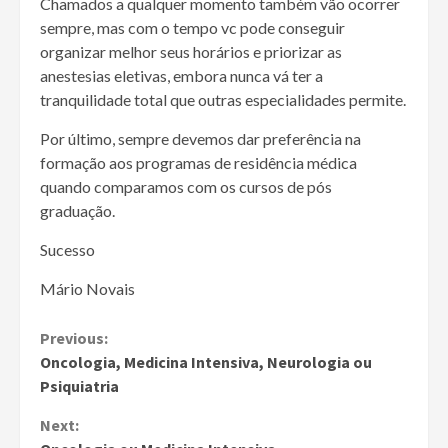
Chamados a qualquer momento também vão ocorrer
sempre, mas com o tempo vc pode conseguir
organizar melhor seus horários e priorizar as
anestesias eletivas, embora nunca vá ter a
tranquilidade total que outras especialidades permite.
Por último, sempre devemos dar preferência na
formação aos programas de residência médica
quando comparamos com os cursos de pós
graduação.
Sucesso
Mário Novais
Continue
Previous:
Oncologia, Medicina Intensiva, Neurologia ou
Reading
Psiquiatria
Next: