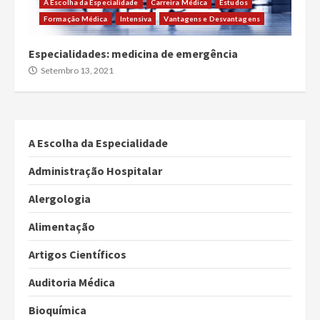
A Escolha da Especialidade
Carreira Médica
Estudos
Formação Médica
Intensiva
Vantagens e Desvantagens
Especialidades: medicina de emergência
Setembro 13, 2021
A Escolha da Especialidade
Administração Hospitalar
Alergologia
Alimentação
Artigos Científicos
Auditoria Médica
Bioquímica