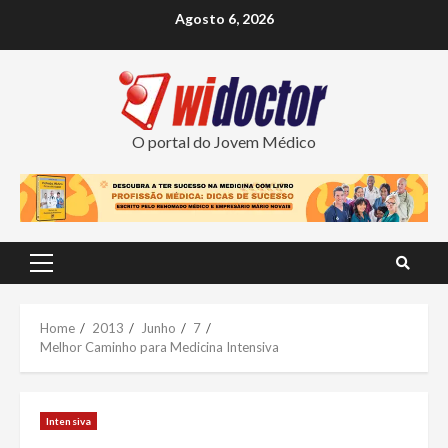
Skip
Agosto 6, 2026
to
content
O portal do Jovem Médico
Primary
Menu
Home
2013
Junho
7
Melhor Caminho para Medicina Intensiva
Intensiva